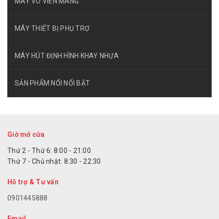
MÁY VO VIÊN MÀNG
MÁY THIẾT BỊ PHỤ TRỢ
MÁY HÚT ĐỊNH HÌNH KHAY NHỰA
SẢN PHẨM NỔI NỔI BẬT
Giờ mở cửa
Thứ 2 - Thứ 6: 8:00 - 21:00
Thứ 7 - Chủ nhật: 8:30 - 22:30
Hỗ trợ & Tư vấn
0901445888
Email