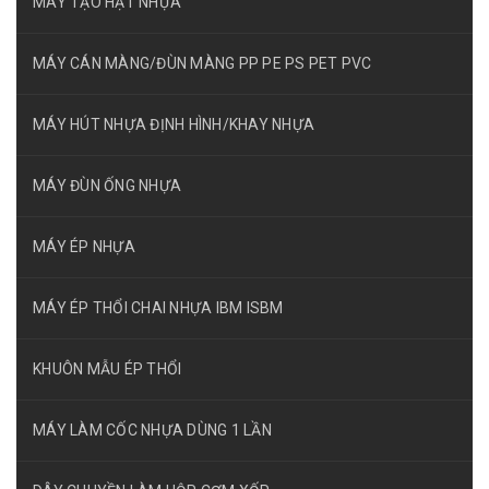
MÁY TẠO HẠT NHỰA
MÁY CÁN MÀNG/ĐÙN MÀNG PP PE PS PET PVC
MÁY HÚT NHỰA ĐỊNH HÌNH/KHAY NHỰA
MÁY ĐÙN ỐNG NHỰA
MÁY ÉP NHỰA
MÁY ÉP THỔI CHAI NHỰA IBM ISBM
KHUÔN MẪU ÉP THỔI
MÁY LÀM CỐC NHỰA DÙNG 1 LẦN