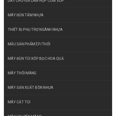
DÂY CHUYỀN LÀM HỘP CƠM XỐP
MÁY ĐÙN TẤM NHỰA
THIẾT BỊ PHỤ TRỢ NGÀNH NHỰA
MẪU SẢN PHẨM ÉP/THỔI
MÁY ĐÙN TÚI XỐP BỌC HOA QUẢ
MÁY THỔI MÀNG
MÁY SẢN XUẤT BỒN NHỰA
MÁY CẮT TÚI