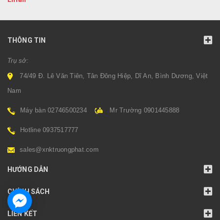
THÔNG TIN
Trụ sở:
74/49 Đ. Lê Văn Tiên, Tân Đông Hiệp, Dĩ An, Bình Dương, Việt
Nam
Máy bàn 02746500234
Mr Trường 0901445888
Hotline 0937517777
sales@xnktruongphat.com
HƯỚNG DẪN
CHÍNH SÁCH
LIÊN KẾT