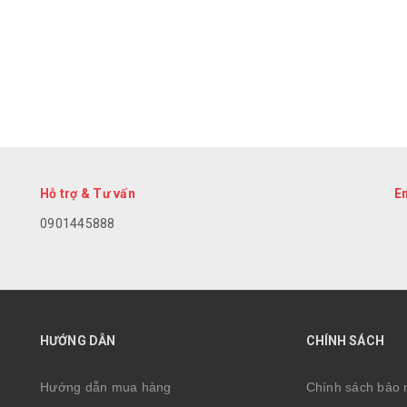
Hỗ trợ & Tư vấn
E
0901445888
HƯỚNG DẪN
CHÍNH SÁCH
Hướng dẫn mua hàng
Chính sách bảo 