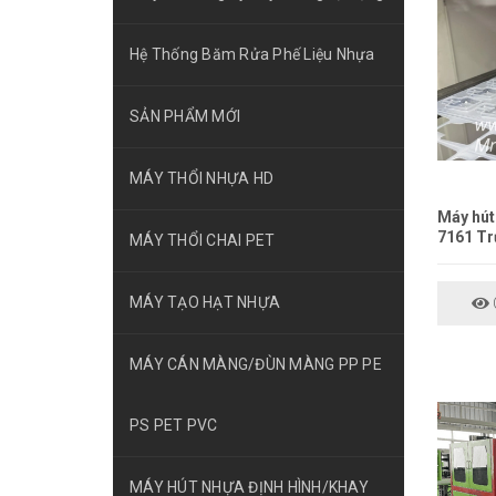
Hệ Thống Băm Rửa Phế Liệu Nhựa
SẢN PHẨM MỚI
MÁY THỔI NHỰA HD
Máy hút
7161 Tr
MÁY THỔI CHAI PET
MÁY TẠO HẠT NHỰA
C
MÁY CÁN MÀNG/ĐÙN MÀNG PP PE
PS PET PVC
MÁY HÚT NHỰA ĐỊNH HÌNH/KHAY