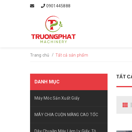
0901445888
/
Trang chủ
Tất cả sản phẩm
TẤT C
DANH MỤC
Máy Móc Sản Xuất Giấy
MÁY CHIA CUỘN MÀNG CAO TỐC
Dây Chuyền Máy Làm Ly Giấy, Tô