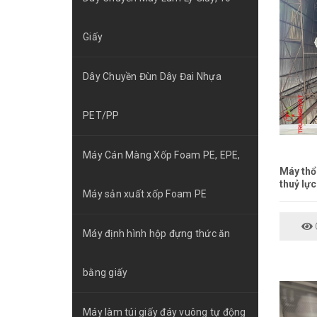
Giấy
Dây Chuyền Đùn Dây Đai Nhựa
PET/PP
Máy Cán Màng Xốp Foam PE, EPE,
Máy thổ
thuỷ lực
Máy sản xuất xốp Foam PE
C
Máy định hình hộp đựng thức ăn
bằng giấy
Máy làm túi giấy đáy vuông tự động