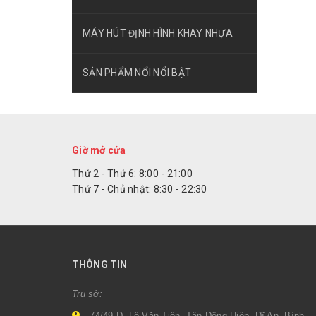
MÁY HÚT ĐỊNH HÌNH KHAY NHỰA
SẢN PHẨM NỔI NỔI BẬT
Giờ mở cửa
Thứ 2 - Thứ 6: 8:00 - 21:00
Thứ 7 - Chủ nhật: 8:30 - 22:30
THÔNG TIN
Trụ sở:
74/49 Đ. Lê Văn Tiên, Tân Đông Hiệp, Dĩ An, Bình