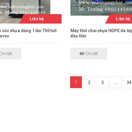
Liên hệ
Liên hệ
 cốc nhựa dùng 1 lần 750 full
Máy thổi chai nhựa HDPE đa lớ
servo
đầu thồi
hi tiết
Chi tiết
1
2
3
...
34