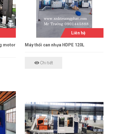
Liên hệ
ng motor
Máy thổi can nhựa HDPE 120L
Chi tiết