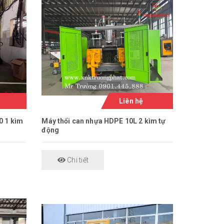
Liên hệ
0 1 kìm
Máy thổi can nhựa HDPE 10L 2 kìm tự
động
Chi tiết