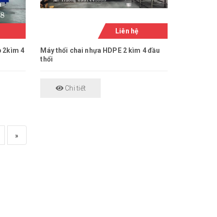
Liên hệ
p 2kìm 4
Máy thổi chai nhựa HDPE 2 kìm 4 đầu
thổi
Chi tiết
»