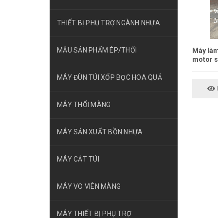
THIẾT BỊ PHỤ TRỢ NGÀNH NHỰA
MẪU SẢN PHẨM ÉP/THỔI
Máy làm
motor 
MÁY ĐÙN TÚI XỐP BỌC HOA QUẢ
C
MÁY THỔI MÀNG
MÁY SẢN XUẤT BỒN NHỰA
MÁY CẮT TÚI
MÁY VO VIÊN MÀNG
MÁY THIẾT BỊ PHỤ TRỢ