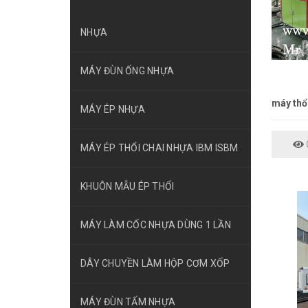
NHỰA
MÁY ĐÙN ỐNG NHỰA
máy thổ
MÁY ÉP NHỰA
C
MÁY ÉP THỔI CHAI NHỰA IBM ISBM
KHUÔN MẪU ÉP THỔI
MÁY LÀM CỐC NHỰA DÙNG 1 LẦN
DÂY CHUYỀN LÀM HỘP CƠM XỐP
MÁY ĐÙN TẤM NHỰA