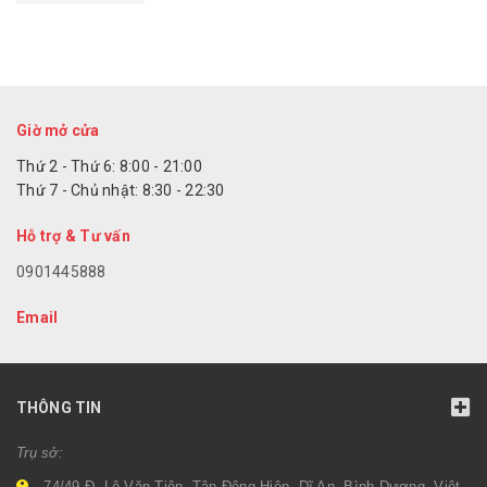
Giờ mở cửa
Thứ 2 - Thứ 6: 8:00 - 21:00
Thứ 7 - Chủ nhật: 8:30 - 22:30
Hỗ trợ & Tư vấn
0901445888
Email
THÔNG TIN
Trụ sở:
74/49 Đ. Lê Văn Tiên, Tân Đông Hiệp, Dĩ An, Bình Dương, Việt