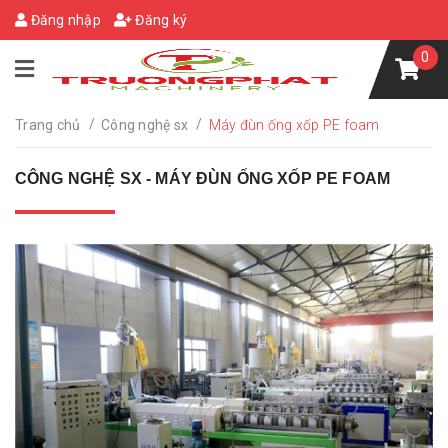
Đăng nhập
Đăng ký
0
/
/
Trang chủ
Công nghệ sx
Máy đùn ống xốp PE foam
CÔNG NGHỆ SX - MÁY ĐÙN ỐNG XỐP PE FOAM