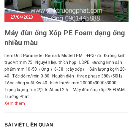
27/04/2023
Máy đùn ống Xốp PE Foam dạng ống
nhiều màu
Item Unit Parameter Remark ModelTPM -FPG-75 Đường kính
trục vít mm 75 Nguyên liệu thích hợp LDPE Đường kính sản
phẩm mm 10-50（Ống ）6-38（cây xốp） Sản lượng kg/h 20-
40 Tốc độ m/min 0-80 Nguồn điện three phase 380v/50Hz
Tổng công suất Kw 40 Kích thước mm 20000×3000×3000
Trọng lượng Ton 约2.5 About 2.5 Máy đùn ống xốp PE FOAM
Trường Phát
Xem thêm
BÀI VIẾT LIÊN QUAN