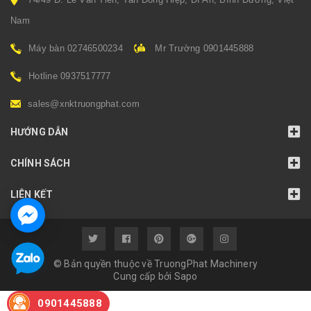
Nam
Máy bàn 02746500234
Mr Trường 0901445888
Hotline 0937517777
sales@xnktruongphat.com
HƯỚNG DẪN
CHÍNH SÁCH
LIÊN KẾT
© Bản quyền thuộc về TruongPhat Machinery
Cung cấp bởi
Sapo
0901445888