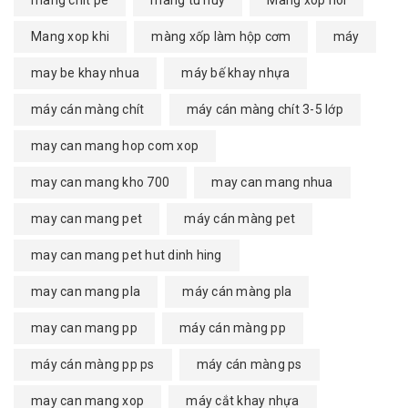
màng chít pe
mang tu huy
Mang xop hoi
Mang xop khi
màng xốp làm hộp cơm
máy
may be khay nhua
máy bế khay nhựa
máy cán màng chít
máy cán màng chít 3-5 lớp
may can mang hop com xop
may can mang kho 700
may can mang nhua
may can mang pet
máy cán màng pet
may can mang pet hut dinh hing
may can mang pla
máy cán màng pla
may can mang pp
máy cán màng pp
máy cán màng pp ps
máy cán màng ps
may can mang xop
máy cắt khay nhựa