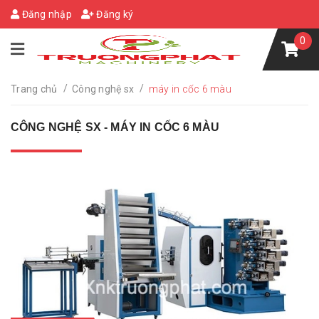
Đăng nhập
Đăng ký
0
/
/
Trang chủ
Công nghệ sx
máy in cốc 6 màu
CÔNG NGHỆ SX - MÁY IN CỐC 6 MÀU