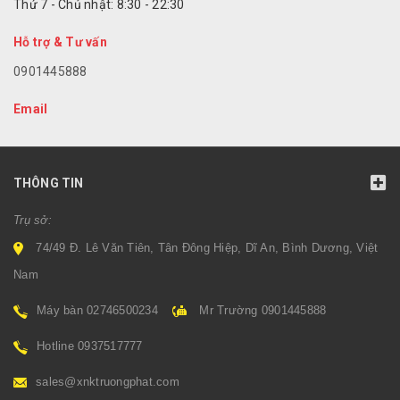
Thứ 7 - Chủ nhật: 8:30 - 22:30
Hỗ trợ & Tư vấn
0901445888
Email
THÔNG TIN
Trụ sở:
74/49 Đ. Lê Văn Tiên, Tân Đông Hiệp, Dĩ An, Bình Dương, Việt
Nam
Máy bàn 02746500234
Mr Trường 0901445888
Hotline 0937517777
sales@xnktruongphat.com