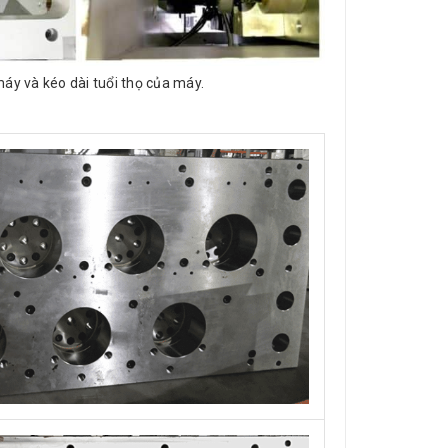
áy và kéo dài tuổi thọ của máy.