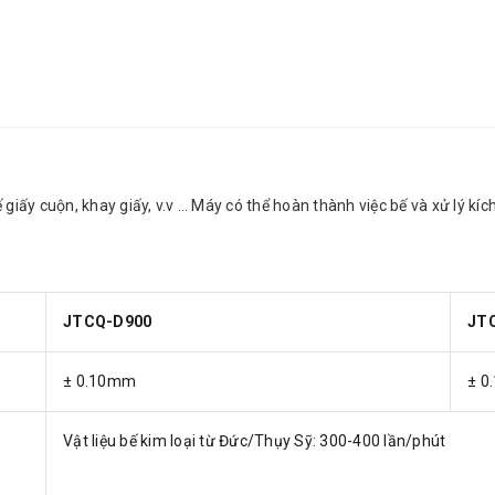
giấy cuộn, khay giấy, v.v … Máy có thể hoàn thành việc bế và xử lý kí
JTCQ-D900
JT
± 0.10mm
± 0
Vật liệu bế kim loại từ Đức/Thụy Sỹ: 300-400 lần/phút