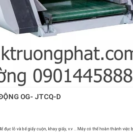
ĐỘNG OG- JTCQ-D
c lỗ và bế giấy cuộn, khay giấy, v.v … Máy có thể hoàn thành việc bế 