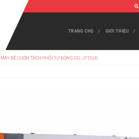
TRANG CHỦ
GIỚI THIỆU
MÁY BẾ CUỘN TÁCH PHÔI TỰ ĐỘNG OG- JTCQ-D