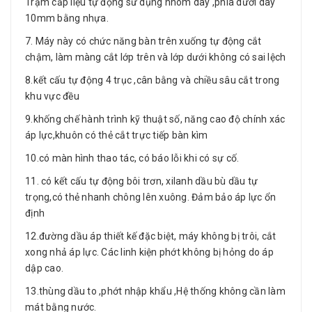
Trạm cấp liệu tự động sử dụng nhôm dày ,phía dưới dày
10mm bằng nhựa.
7. Máy này có chức năng bàn trên xuống tự động cắt
chậm, làm màng cắt lớp trên và lớp dưới không có sai lệch
8.kết cấu tự động 4 trục ,cân bằng và chiều sâu cắt trong
khu vực đều
9.khống chế hành trình kỹ thuật số, năng cao độ chính xác
áp lực,khuôn có thẻ cắt trực tiếp bàn kìm
10.có màn hình thao tác, có báo lỗi khi có sự cố.
11. có kết cấu tự động bôi trơn, xilanh dầu bù dầu tự
trọng,có thẻ nhanh chông lên xuông. Đảm bảo áp lực ổn
định
12.đường dầu áp thiết kế đặc biệt, máy không bị trôi, cắt
xong nhả áp lực. Các linh kiện phớt không bị hỏng do áp
dập cao.
13.thùng dầu to ,phớt nhập khẩu ,Hệ thống không cần làm
mát bằng nước.