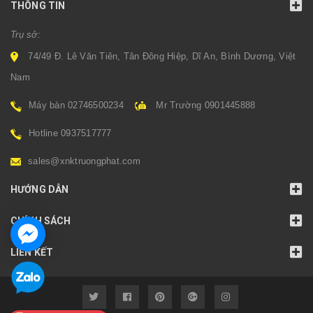
THÔNG TIN
Trụ sở:
74/49 Đ. Lê Văn Tiên, Tân Đông Hiệp, Dĩ An, Bình Dương, Việt
Nam
Máy bàn 02746500234
Mr Trường 0901445888
Hotline 0937517777
sales@xnktruongphat.com
HƯỚNG DẪN
CHÍNH SÁCH
LIÊN KẾT