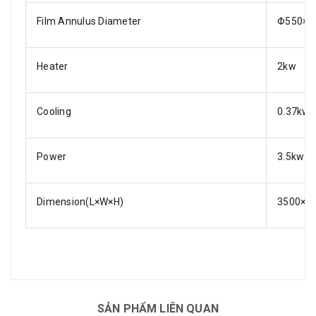
Film Annulus Diameter
Φ550×
Heater
2kw
Cooling
0.37kw
Power
3.5kw
Dimension(L×W×H)
3500×1
SẢN PHẨM LIÊN QUAN