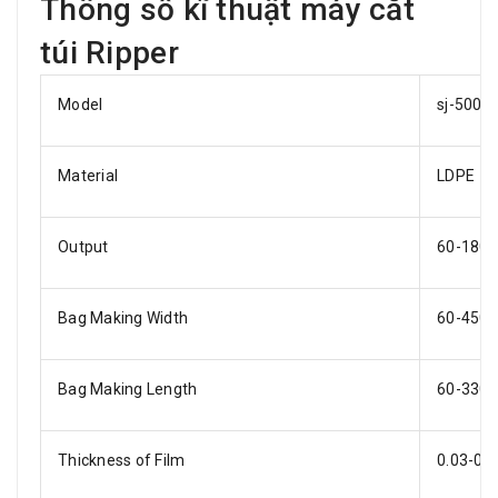
Thông số kĩ thuật máy cắt
túi Ripper
Model
sj-500
Material
LDPE
Output
60-180 
Bag Making Width
60-450
Bag Making Length
60-330
Thickness of Film
0.03-0