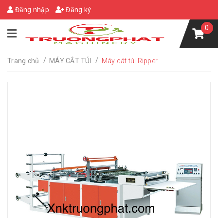
Đăng nhập
Đăng ký
0
/
/
Trang chủ
MÁY CẮT TÚI
Máy cát túi Ripper