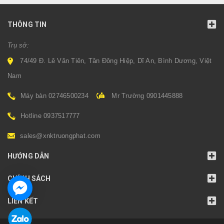
THÔNG TIN
Trụ sở:
74/49 Đ. Lê Văn Tiên, Tân Đông Hiệp, Dĩ An, Bình Dương, Việt
Nam
Máy bàn 02746500234
Mr Trường 0901445888
Hotline 0937517777
sales@xnktruongphat.com
HƯỚNG DẪN
CHÍNH SÁCH
LIÊN KẾT