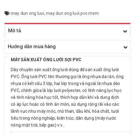
may dun ong luoi
,
may dun ong luoi pvc mem
Mô tả
Hướng dẫn mua hàng
MÁY SẢN XUẤT ỐNG LƯỚI SỢI PVC
Dây chuyền sản xuất ống lưới dùng để sản xuất ống lưới
PVC. Ống lưới PVC tên thường gọi là ống nhựa da rắn, ống
nhựa có kết cấu 3 lớp, hai lớp trong và ngoài là nhựa dẻo
PVC, chính giữa là lớp lưới polyester, có tính năng lực học
và tính năng hóa học tốt, thích hợp dẫn khí và dung dịch
có áp lực hoặc có tính ăn mòn, sử dụng rộng rãi vào các
lãnh vực như máy móc, mỏ than, dầu khí, hóa chất, tưới
tiêu trong nông nghiệp, kiến trúc, dân dụng (máy nước
nóng mặt trời, bếp gas) v.v…