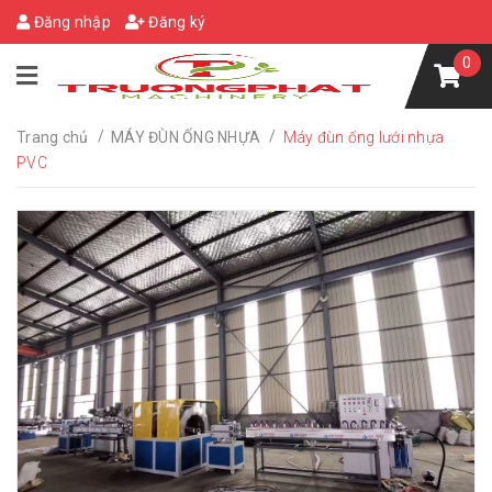
Đăng nhập
Đăng ký
0
/
/
Trang chủ
MÁY ĐÙN ỐNG NHỰA
Máy đùn ống lưới nhựa
PVC