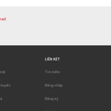
mail
LIÊN KẾT
mật
Tìm kiếm
chuyển
Đăng nhập
rả
Đăng ký