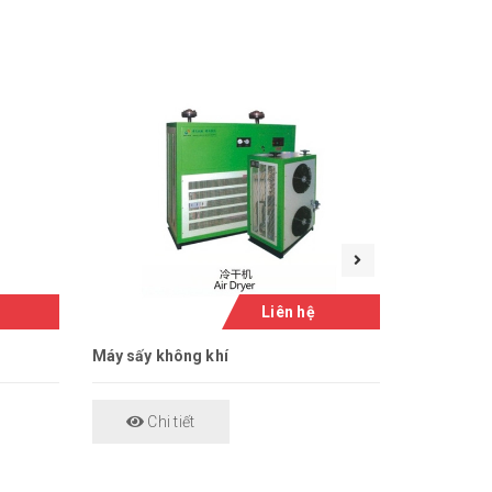
Liên hệ
Máy sấy không khí
máy nén khí
Chi tiết
Chi 