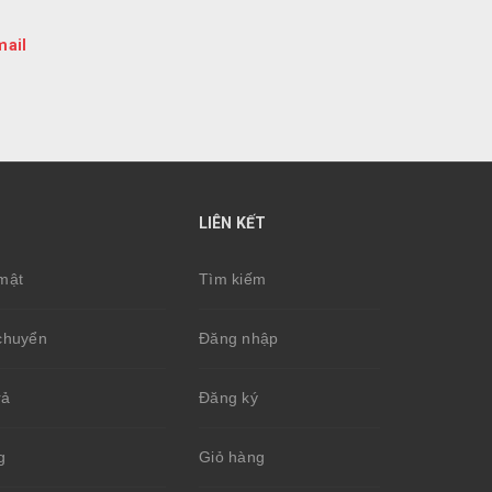
mail
LIÊN KẾT
mật
Tìm kiếm
chuyển
Đăng nhập
rả
Đăng ký
g
Giỏ hàng