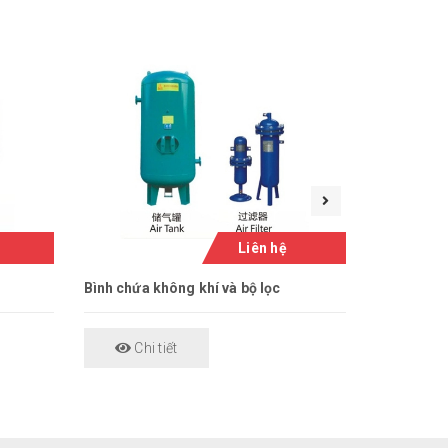
Liên hệ
Bình chứa không khí và bộ lọc
máy nén khí
Chi tiết
Chi 