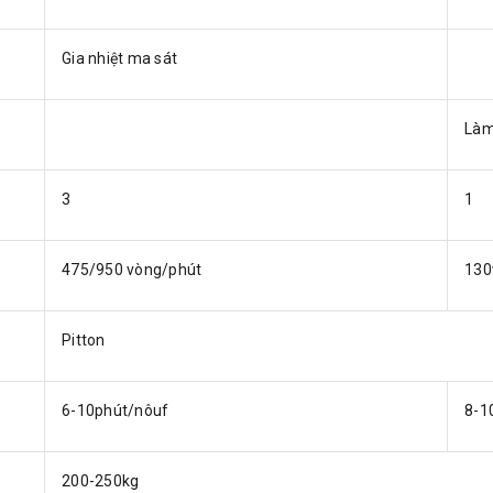
Gia nhiệt ma sát
Làm
3
1
475/950 vòng/phút
130
Pitton
6-10phút/nôuf
8-1
200-250kg