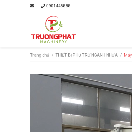
0901445888
/
/
Trang chủ
THIẾT BỊ PHỤ TRỢ NGÀNH NHỰA
Máy