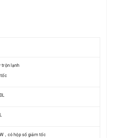
 trộn lạnh
 tốc
0L
L
W，có hộp số giảm tốc