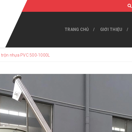
TRANG CHỦ
GIỚI THIỆU
 trộn nhựa PVC 500-1000L