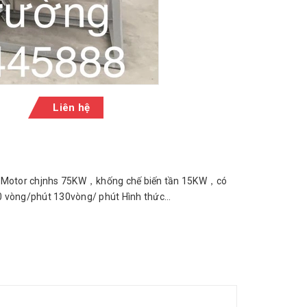
Liên hệ
40L Motor chjnhs 75KW，khống chế biến tần 15KW，có
 vòng/phút 130vòng/ phút Hình thức...