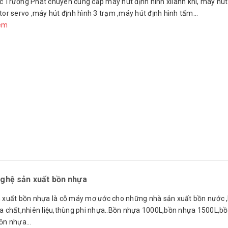
 Trường Phát chuyên cung cấp máy hút định hình xilanh khí, máy hút
or servo ,máy hút định hình 3 trạm ,máy hút định hình tấm...
êm
ghệ sản xuất bồn nhựa
 xuất bồn nhựa là cỗ máy mơ ước cho những nhà sản xuất bồn nước 
a chất,nhiên liệu,thùng phi nhựa..Bồn nhựa 1000L,bồn nhựa 1500L,b
ồn nhựa...