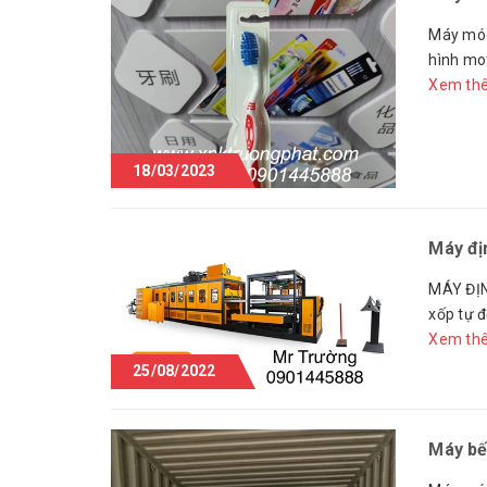
Máy móc
hình mot
Xem th
18/03/2023
Máy đị
MÁY ĐỊN
xốp tự đ
Xem th
25/08/2022
Máy bế