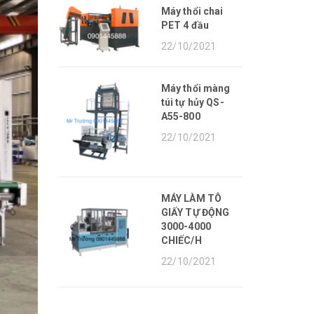
Máy thổi chai
PET 4 đầu
22/10/2021
Máy thổi màng
túi tự hủy QS-
A55-800
22/10/2021
MÁY LÀM TÔ
GIẤY TỰ ĐỘNG
3000-4000
CHIẾC/H
22/10/2021