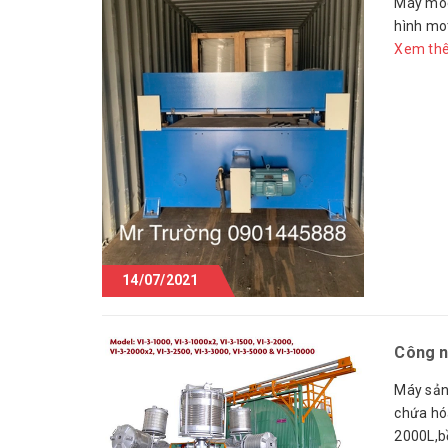
Máy móc
hình mot
Xem th
14/07/2021
Công n
Máy sản
chứa hó
2000L,b