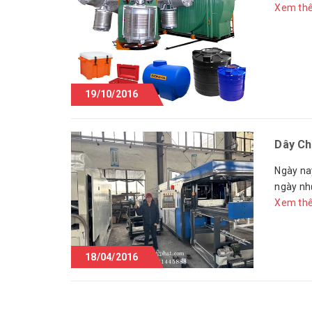
Xem th
19/10/2016
Dây Ch
Ngày na
ngày nh
Xem th
18/04/2016