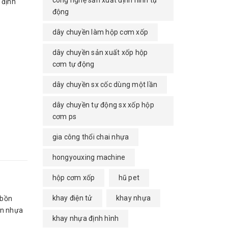
công nghệ sản xuất định hình tự
 định
động
dây chuyền làm hộp cơm xốp
dây chuyền sản xuất xốp hộp
cơm tự động
dây chuyền sx cốc dùng một lần
dây chuyền tự động sx xốp hộp
cơm ps
gia công thổi chai nhựa
hongyouxing machine
hộp cơm xốp
hũ pet
khay điện tử
khay nhựa
,bồn
ồn nhựa
khay nhựa định hình