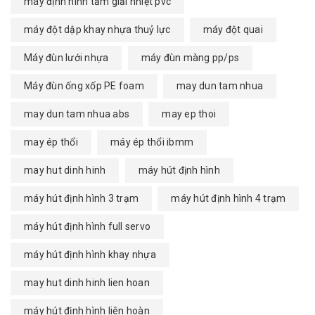
máy định hình tấm giải nhiệt pvc
máy đột dập khay nhựa thuỷ lực
máy đột quai
Máy đùn lưới nhựa
máy đùn màng pp/ps
Máy đùn ống xốp PE foam
may dun tam nhua
may dun tam nhua abs
may ep thoi
may ép thổi
máy ép thổi ibmm
may hut dinh hinh
máy hút định hình
máy hút định hình 3 trạm
máy hút định hình 4 trạm
máy hút định hình full servo
máy hút định hình khay nhựa
may hut dinh hinh lien hoan
máy hút định hình liên hoàn