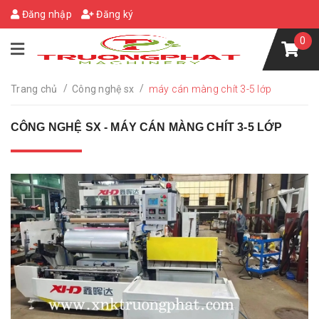
Đăng nhập
Đăng ký
0
/
/
Trang chủ
Công nghệ sx
máy cán màng chít 3-5 lớp
CÔNG NGHỆ SX - MÁY CÁN MÀNG CHÍT 3-5 LỚP