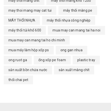
máy thổi màng chít
may thoi mang kho 1200
may thoi mang may cat tui
máy thổi màng pe
MÁY THỔI NHỰA
máy thổi nhựa công nghiệp
máy thổi túi khổ 600
mua may can mang tai ha noi
mua may can mang tai ho chi minh
mua máy làm hộp xốp ps
ong gan nhua
ong ruot ga
ống xốp pe foam
plastic tray
sản xuất bồn chứa nước
sản xuất màng chít
thổi chai pet