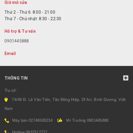
Giờ mở cửa
Thứ 2 - Thứ 6: 8:00 - 21:00
Thứ 7 - Chủ nhật: 8:30 - 22:30
Hỗ trợ & Tư vấn
0901445888
Email
THÔNG TIN
Trụ sở:
74/49 Đ. Lê Văn Tiên, Tân Đông Hiệp, Dĩ An, Bình Dương, Việt
Nam
Máy bàn 02746500234
Mr Trường 0901445888
Hotline 0937517777