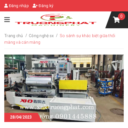
Đăng nhập
Đăng ký
0
/
/
Trang chủ
Công nghệ sx
So sánh sự khác biệt giữa thổi
màng và cán màng
28/04/2023