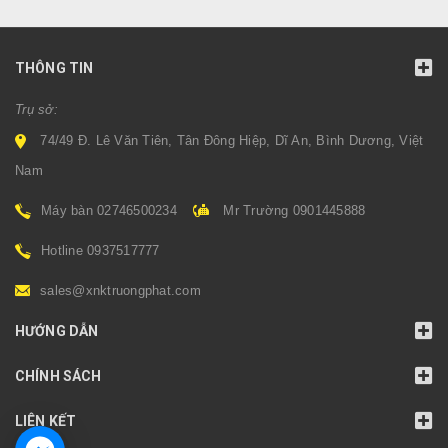
THÔNG TIN
Trụ sở:
74/49 Đ. Lê Văn Tiên, Tân Đông Hiệp, Dĩ An, Bình Dương, Việt
Nam
Máy bàn 02746500234
Mr Trường 0901445888
Hotline 0937517777
sales@xnktruongphat.com
HƯỚNG DẪN
CHÍNH SÁCH
LIÊN KẾT