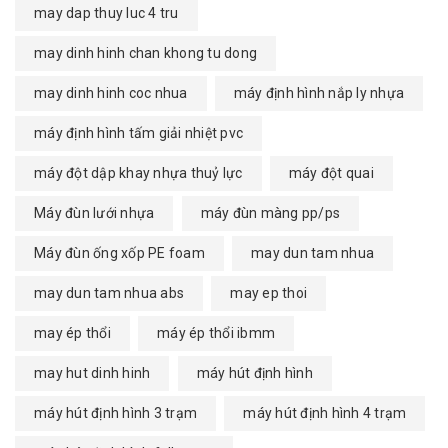
may dap thuy luc 4 tru
may dinh hinh chan khong tu dong
may dinh hinh coc nhua
máy định hình nắp ly nhựa
máy định hình tấm giải nhiệt pvc
máy đột dập khay nhựa thuỷ lực
máy đột quai
Máy đùn lưới nhựa
máy đùn màng pp/ps
Máy đùn ống xốp PE foam
may dun tam nhua
may dun tam nhua abs
may ep thoi
may ép thổi
máy ép thổi ibmm
may hut dinh hinh
máy hút định hình
máy hút định hình 3 trạm
máy hút định hình 4 trạm