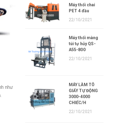
Máy thổi chai
PET 4 đầu
22/10/2021
Máy thổi màng
túi tự hủy QS-
A55-800
22/10/2021
MÁY LÀM TÔ
nh như
GIẤY TỰ ĐỘNG
.
3000-4000
CHIẾC/H
22/10/2021