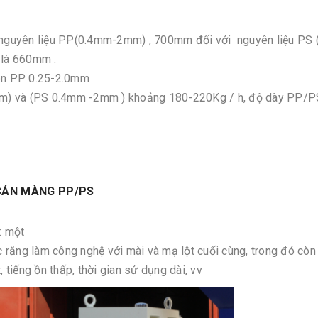
i nguyên liệu PP(0.4mm-2mm) , 700mm đối với nguyên liệu PS (
 là 660mm .
òn PP 0.25-2.0mm
mm) và (PS 0.4mm -2mm ) khoảng 180-220Kg / h, độ dày PP/P
 CÁN MÀNG PP/PS
: một
 răng làm công nghệ với mài và mạ lột cuối cùng, trong đó còn
tiếng ồn thấp, thời gian sử dụng dài, vv