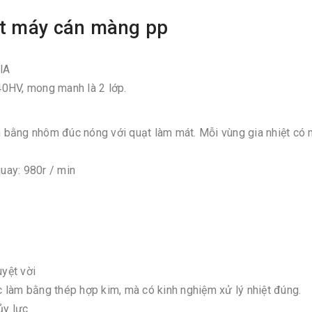
ít máy cán màng pp
lA
40HV, mong manh là 2 lớp.
àm bằng nhôm đúc nóng với quạt làm mát. Mỗi vùng gia nhiệt có
quay: 980r / min
uyệt vời
 làm bằng thép hợp kim, mà có kinh nghiệm xử lý nhiệt đúng.
hủy lực