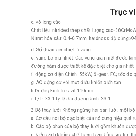
Trục v
c. vỏ lòng cào
Chất liệu: nitrided thép chất lượng cao-38CrMoA
Nitrat hóa sâu: 0.4-0.7mm, hardness độ cứng≥9
d. Số đoạn gia nhiệt: 5 vùng
e. vùng Lò gia nhiệt: Các vùng gia nhiệt được l
đường hầm được thiết kế đặc biệt cho gia nhiệt
f. động cơ điện Chính: 55kW, 6-gear, FC; tốc độ 
g. AC động cơ với một điều khiển biến tần
h.Đường kính trục vít:110mm
i. L/D: 33:1 tỷ lệ dài đường kính :33:1
2.Bộ thay lưới Không ngừng hai sàn lưới: một bộ
a. Cơ cấu nội bộ đặc biệt của nó cung hiệu quả t
b. Các bộ phận của bộ thay lưới gồm khuôn được
c. kiểu cách khống chế: hoàn toàn bằng áp lực t