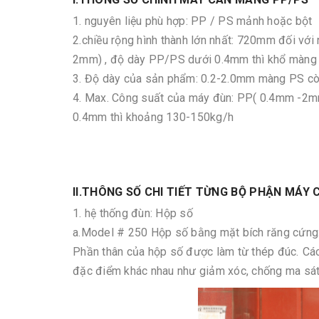
1. nguyên liệu phù hợp: PP / PS mảnh hoặc bột
2.chiều rộng hình thành lớn nhất: 720mm đối vớ
2mm) , độ dày PP/PS dưới 0.4mm thì khổ màng
3. Độ dày của sản phẩm: 0.2-2.0mm màng PS c
4. Max. Công suất của máy đùn: PP( 0.4mm -2
0.4mm thì khoảng 130-150kg/h
II.THÔNG SỐ CHI TIẾT TỪNG BỘ PHẬN MÁY
1. hệ thống đùn: Hộp số
a.Model # 250 Hộp số bằng mặt bích răng cứng
Phần thân của hộp số được làm từ thép đúc.
Các
đặc điểm khác nhau như giảm xóc, chống ma sát, 