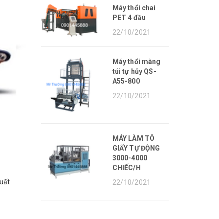
Máy thổi chai
PET 4 đầu
22/10/2021
Máy thổi màng
túi tự hủy QS-
A55-800
22/10/2021
MÁY LÀM TÔ
GIẤY TỰ ĐỘNG
3000-4000
CHIẾC/H
uất
22/10/2021