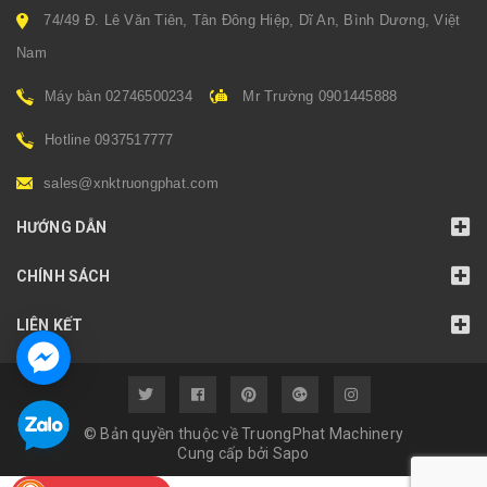
74/49 Đ. Lê Văn Tiên, Tân Đông Hiệp, Dĩ An, Bình Dương, Việt
Nam
Máy bàn 02746500234
Mr Trường 0901445888
Hotline 0937517777
sales@xnktruongphat.com
HƯỚNG DẪN
CHÍNH SÁCH
LIÊN KẾT
© Bản quyền thuộc về TruongPhat Machinery
Cung cấp bởi
Sapo