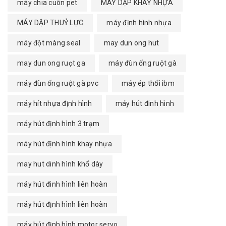
máy chia cuôn pet
MÁY DẬP KHAY NHỰA
MÁY DẬP THUỶ LỰC
máy định hình nhựa
máy đột màng seal
may dun ong hut
may dun ong ruọt ga
máy đùn ống ruột gà
máy đùn ống ruột gà pvc
máy ép thổi ibm
máy hít nhựa định hình
máy hút đinh hình
máy hút định hình 3 trạm
máy hút định hình khay nhựa
may hut dinh hình khổ dày
máy hút đinh hình liên hoàn
máy hút định hình liên hoàn
máy hút định hình motor servo