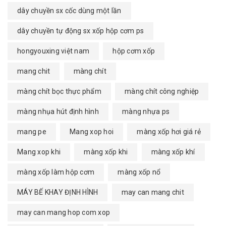
dây chuyền sx cốc dùng một lần
dây chuyền tự động sx xốp hộp cơm ps
hongyouxing việt nam
hộp cơm xốp
mang chit
màng chít
màng chít bọc thực phẩm
màng chít công nghiệp
màng nhụa hút định hình
màng nhựa ps
mang pe
Mang xop hoi
màng xốp hơi giá rẻ
Mang xop khi
màng xốp khi
màng xốp khí
màng xốp làm hộp cơm
màng xốp nổ
MÁY BẾ KHAY ĐỊNH HÌNH
may can mang chit
may can mang hop com xop