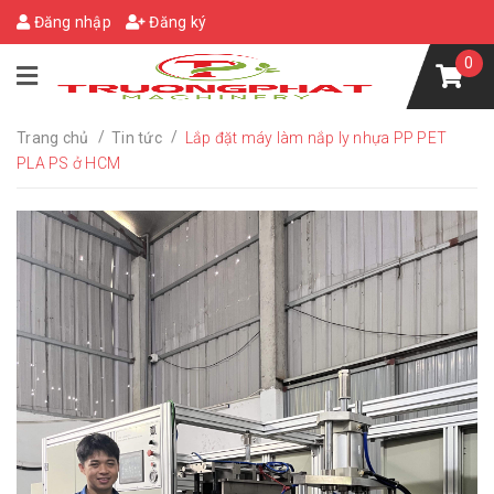
Đăng nhập
Đăng ký
0
/
/
Trang chủ
Tin tức
Lắp đặt máy làm nắp ly nhựa PP PET
PLA PS ở HCM