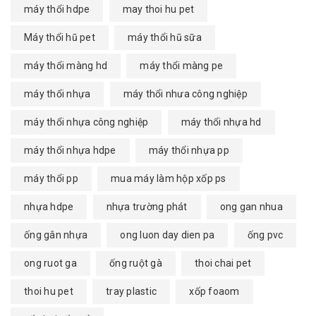
máy thổi hdpe
may thoi hu pet
Máy thổi hũ pet
máy thổi hũ sữa
máy thổi màng hd
máy thổi màng pe
máy thổi nhựa
máy thổi nhưa công nghiệp
máy thổi nhựa công nghiệp
máy thổi nhựa hd
máy thổi nhựa hdpe
máy thổi nhựa pp
máy thổi pp
mua máy làm hộp xốp ps
nhựa hdpe
nhựa trường phát
ong gan nhua
ống gân nhựa
ong luon day dien pa
ống pvc
ong ruot ga
ống ruột gà
thoi chai pet
thoi hu pet
tray plastic
xốp foaom