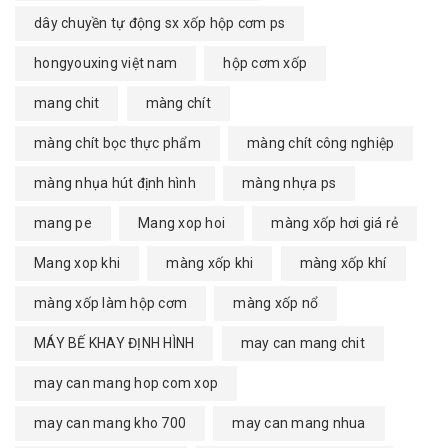
dây chuyền tự động sx xốp hộp cơm ps
hongyouxing việt nam
hộp cơm xốp
mang chit
màng chít
màng chít bọc thực phẩm
màng chít công nghiệp
màng nhụa hút định hình
màng nhựa ps
mang pe
Mang xop hoi
màng xốp hơi giá rẻ
Mang xop khi
màng xốp khi
màng xốp khí
màng xốp làm hộp cơm
màng xốp nổ
MÁY BẾ KHAY ĐỊNH HÌNH
may can mang chit
may can mang hop com xop
may can mang kho 700
may can mang nhua