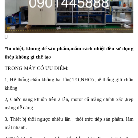
U
*
lò nhiệt, khung để sản phẩm,măm cách nhiệt đều sử dụng
thép không gỉ chế tạo
TRONG MÁY CÓ
ƯU ĐIỂM
:
1, Hệ thống chân không hai lân( TO,NHỎ)
,hệ thống giữ chân
không
2, Chức năng
khuôn trên
2 lần
, motor cắ màng chính xác ,kẹp
màng dễ dàng.
3, Thiết bị thổi ngược nhiều lần
, thổi trức tiếp sản phẩm, làm
mát nhanh.