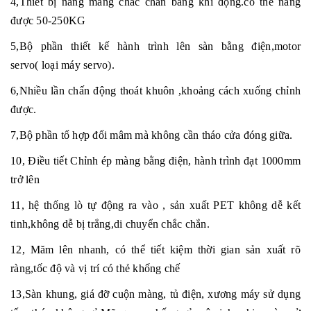
4,Thiết bị
năng màng chắc chắn bằng
khí động
.có thẻ năng
được 50-250KG
5,Bộ phần thiết kế hành trình lên sàn bằng điện
,motor
servo(
loại máy servo
).
6,Nhiều lần chấn động thoát khuôn
,khoảng cách xuống chỉnh
được.
7,Bộ phần tổ hợp đổi m
â
m mà không cần tháo cửa đóng giữa.
10, Điều tiết Chỉnh ép màng bằng điện, hành trình đạt 1000mm
trở lên
11,
hệ thống
lò tự động ra vào
, sản xuất PET không dễ kết
tinh,không dễ bị trắng
,di chuyển chắc chắn.
12, Măm lên nhanh, có thể tiết kiệm thời gian sản xuất rõ
ràng
,tốc độ và vị trí có thẻ khống chế
1
3
,Sàn khung, giá đỡ cuộn màng, tủ điện, xương máy sử dụng