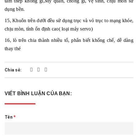
tấm thép không gỉ,Mỹ quan, chống gỉ, vệ sinh, chịu mòn sử
dụng bền.
15, Khuôn trên dưới đều sử dụng trục và vỏ trục to mạng khỏe,
chịu mòn, tính ổn định cao( loại máy servo)
16, lò trên chia thành nhiều tổ, phân biết khống chế, dễ dàng
thay thé
Chia sẻ:
VIẾT BÌNH LUẬN CỦA BẠN:
Tên
*