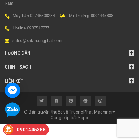
Nam
Máy bàn 02746500234
Mr Trường 0901445888
Hotline 0937517777
sales@xnktruongphat.com
HƯỚNG DẪN
CHÍNH SÁCH
LIÊN KẾT
© Bản quyền thuộc về TruongPhat Machinery
Cung cấp bởi
Sapo
0901445888