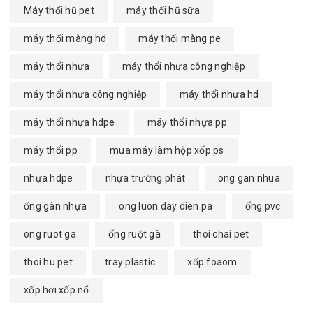
Máy thổi hũ pet
máy thổi hũ sữa
máy thổi màng hd
máy thổi màng pe
máy thổi nhựa
máy thổi nhưa công nghiệp
máy thổi nhựa công nghiệp
máy thổi nhựa hd
máy thổi nhựa hdpe
máy thổi nhựa pp
máy thổi pp
mua máy làm hộp xốp ps
nhựa hdpe
nhựa trường phát
ong gan nhua
ống gân nhựa
ong luon day dien pa
ống pvc
ong ruot ga
ống ruột gà
thoi chai pet
thoi hu pet
tray plastic
xốp foaom
xốp hơi xốp nổ