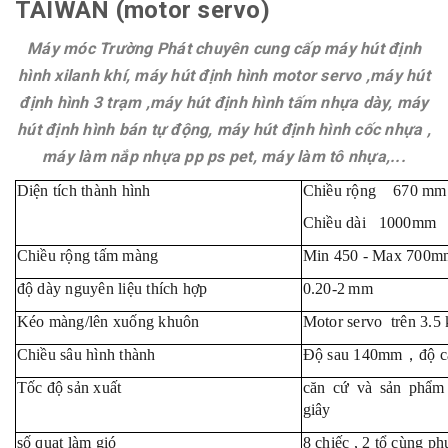
TAIWAN (motor servo)
Máy móc Trường Phát chuyên cung cấp máy hút định
hình xilanh khí, máy hút định hình motor servo ,máy hút
định hình 3 trạm ,máy hút định hình tấm nhựa dày, máy
hút định hình bán tự động, máy hút định hình cốc nhựa ,
máy làm nắp nhựa pp ps pet, máy làm tô nhựa,...
Diệ
n tích thành hình
Chiều rộng 6
7
0 mm
Chiều dài
1
0
00m
Chiều rộng tấm màng
Min
45
0 - Max 70
0m
độ dày nguyên liệu thích hợp
0.
2
0-2
mm
Kéo màng/lên xuống khuôn
Motor servo
trên 3.5 
Chiều sâu hình thành
Độ sau 1
4
0mm
，
đ
ộ
Tố
c độ sản xuất
căn cứ và sản phẩm
giây
số
quạt làm
gió
8
chiếc
, 2 tổ
cùng ph