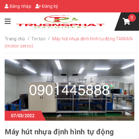
Đăng nhập
Đăng ký
0
/
/
Trang chủ
Tin tức
Máy hút nhựa định hình tự động TAIWAN
(motor servo)
07/03/2022
Máy hút nhựa định hình tự động