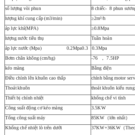
số lượng vòi phun
8
chiếc
-
8
phun sươn
lượng khí cung cấp
(m3/min)
≥2m³/h
áp lực khí(MPA)
≥0.8Mpa
lượng nước tiêu thụ
Tuần hoàn
áp lực nước
(Mpa)
0.2Mpa0.3 0.3Mpa
Bơm chân không
(
c
m/h
g
)
-76
，
7.5HP
kéo màng
Bằng điện
Điề
u chỉnh lên khuôn cao thấp
chỉnh bằng motor ser
Th
oát
khuôn
thoát khuôn kiểu rung
Thiế
t bị chỉnh nhiệt
khống chế vi tính
Công
suất động cơ kéo màng
3
.5
KW
Tổ
ng c
ông
suất
máy
85
KW
（
lớn nhất
）
Khống chế nhiệt lò trên dưới
37
KW
+
36
KW
（
Theo