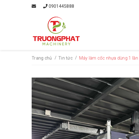
0901445888
/
/
Trang chủ
Tin tức
Máy làm cốc nhựa dùng 1 lần