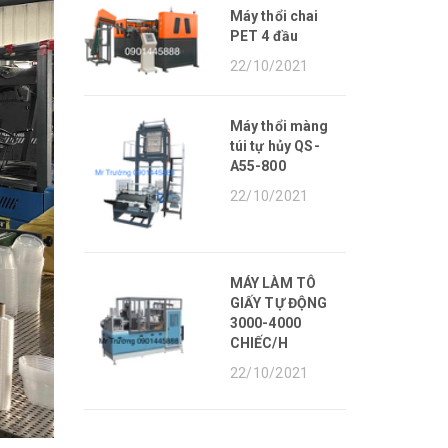
Máy thổi chai
PET 4 đầu
22/10/2021
Máy thổi màng
túi tự hủy QS-
A55-800
22/10/2021
MÁY LÀM TÔ
GIẤY TỰ ĐỘNG
3000-4000
CHIẾC/H
22/10/2021