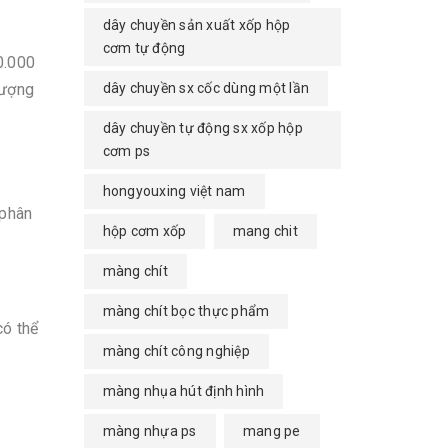
dây chuyền sản xuất xốp hộp
cơm tự động
0.000
dây chuyền sx cốc dùng một lần
lượng
dây chuyền tự động sx xốp hộp
cơm ps
hongyouxing việt nam
 phân
hộp cơm xốp
mang chit
màng chít
màng chít bọc thực phẩm
có thể
màng chít công nghiệp
màng nhụa hút định hình
màng nhựa ps
mang pe