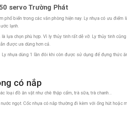
750 servo Trường Phát
ẩm phổ biến trong các văn phòng hiện nay. Ly nhựa có ưu điểm l
ước lạnh.
 lựa chọn phù hợp. Vì ly thủy tinh rất dễ vỡ. Ly thủy tinh cũng
 vẫn được ưa dùng hơn cả.
ần. Ly nhựa dùng 1 lần đôi khi còn được sử dụng để đựng thức ă
ông có nắp
 loại đồ ăn vặt như chè thập cẩm, trà sữa, trà chanh…
 nước ngọt. Cốc nhựa có nắp thường đi kèm với ống hút hoặc 