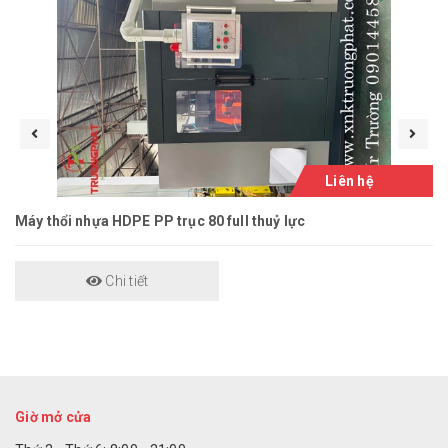
Liên hệ
Máy thổi nhựa HDPE PP trục 80 full thuỷ lực
Chi tiết
Giờ mở cửa