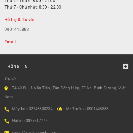
Thứ 2 - Thứ 6: 8:00 - 21:00
Thứ 7 - Chủ nhật: 8:30 - 22:30
Hỗ trợ & Tư vấn
0901445888
Email
THÔNG TIN
Trụ sở:
74/49 Đ. Lê Văn Tiên, Tân Đông Hiệp, Dĩ An, Bình Dương, Việt
Nam
Máy bàn 02746500234
Mr Trường 0901445888
Hotline 0937517777
sales@xnktruongphat.com