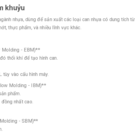
m khuỷu
 ngành nhựa, dùng để sản xuất các loại can nhựa có dung tích t
hớt, thực phẩm, và nhiều lĩnh vực khác.
ow Molding - EBM)**
ó thổi khí để tạo hình can.
L tùy vào cấu hình máy.
 Blow Molding - IBM)**
h sản phẩm.
ộ đồng nhất cao.
w Molding - SBM)**
ãn.