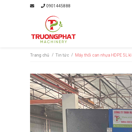
0901445888
/
/
Trang chủ
Tin tức
Máy thổi can nhựa HDPE 5L k