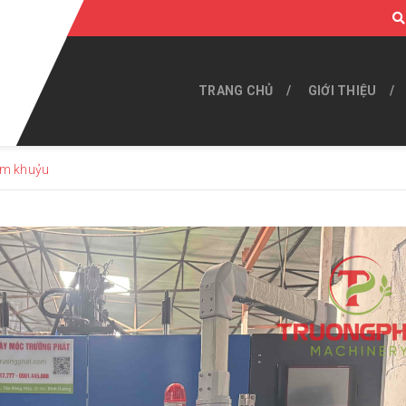
TRANG CHỦ
GIỚI THIỆU
ìm khuỷu