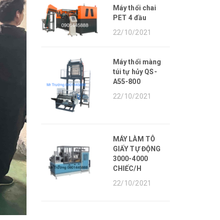
Máy thổi chai
PET 4 đầu
22/10/2021
Máy thổi màng
túi tự hủy QS-
A55-800
22/10/2021
MÁY LÀM TÔ
GIẤY TỰ ĐỘNG
3000-4000
CHIẾC/H
22/10/2021