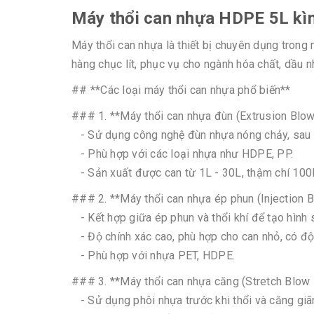
Máy thổi can nhựa HDPE 5L kì
Máy thổi can nhựa là thiết bị chuyên dụng trong
hàng chục lít, phục vụ cho ngành hóa chất, dầu n
## **Các loại máy thổi can nhựa phổ biến**
### 1. **Máy thổi can nhựa đùn (Extrusion Bl
- Sử dụng công nghệ đùn nhựa nóng chảy, sau đ
- Phù hợp với các loại nhựa như HDPE, PP.
- Sản xuất được can từ 1L - 30L, thậm chí 100
### 2. **Máy thổi can nhựa ép phun (Injection
- Kết hợp giữa ép phun và thổi khí để tạo hìn
- Độ chính xác cao, phù hợp cho can nhỏ, có đ
- Phù hợp với nhựa PET, HDPE.
### 3. **Máy thổi can nhựa căng (Stretch Blo
- Sử dụng phôi nhựa trước khi thổi và căng gi