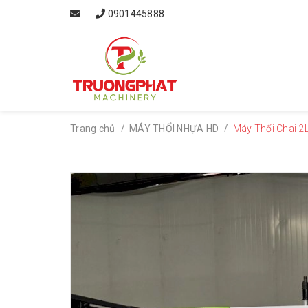
0901445888
/
/
Trang chủ
MÁY THỔI NHỰA HD
Máy Thổi Chai 2L