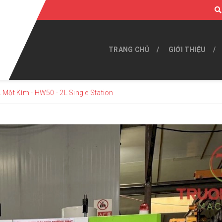
TRANG CHỦ
GIỚI THIỆU
 Một Kìm - HW50 - 2L Single Station