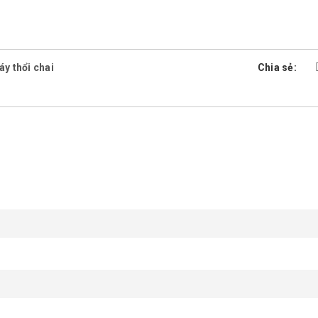
y thổi chai
Chia sẻ: