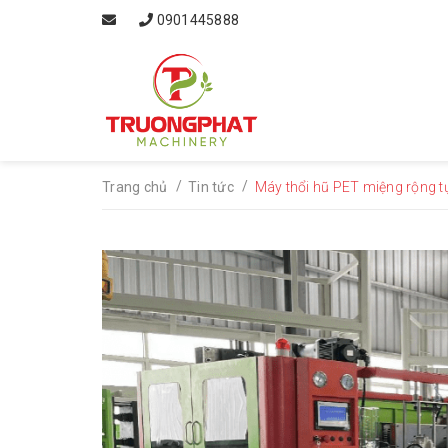
0901445888
/
/
Trang chủ
Tin tức
Máy thổi hũ PET miệng rộng t