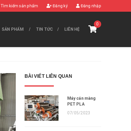
Tìm kiếm sản phẩm
Đăng ký
Đăng nhập
0
SẢN PHẨM
TIN TỨC
LIÊN HỆ
BÀI VIẾT LIÊN QUAN
Máy cán màng
PET PLA
07/05/2023