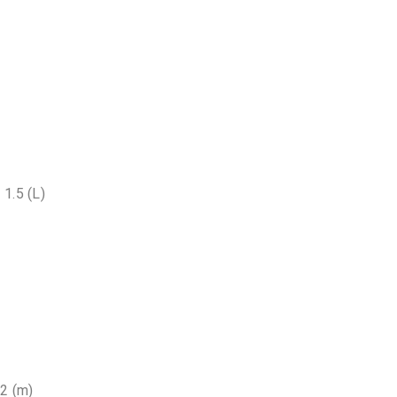
 1.5 (L)
 2 (m)