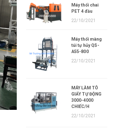
Máy thổi chai
PET 4 đầu
22/10/2021
Máy thổi màng
túi tự hủy QS-
A55-800
22/10/2021
MÁY LÀM TÔ
GIẤY TỰ ĐỘNG
3000-4000
CHIẾC/H
22/10/2021