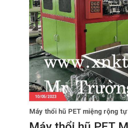
10/05/2023
Máy thổi hũ PET miệng rộng t
Máy thổi hũ PET M