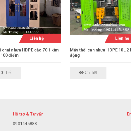
Liên hệ
Liên hệ
i chai nhựa HDPE cảo 70 1 kìm
Máy thổi can nhựa HDPE 10L 2 
 100 điểm
động
hi tiết
Chi tiết
Hỗ trợ & Tư vấn
E
0901445888