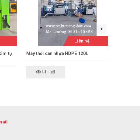
Liên hệ
kìm tự
Máy thổi can nhựa HDPE 120L
Máy thổi c
đầu thồi
Chi tiết
Chi 
mail