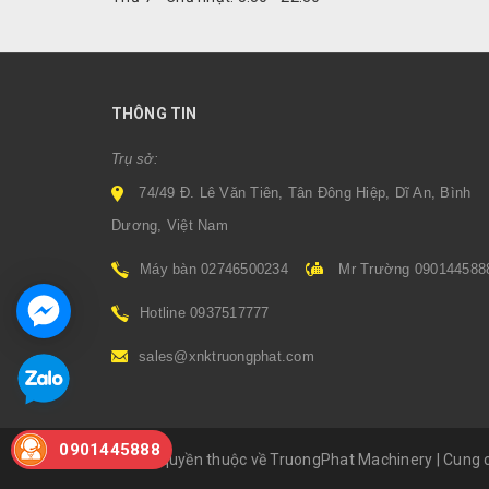
THÔNG TIN
Trụ sở:
74/49 Đ. Lê Văn Tiên, Tân Đông Hiệp, Dĩ An, Bình
Dương, Việt Nam
Máy bàn 02746500234
Mr Trường 090144588
Hotline 0937517777
sales@xnktruongphat.com
0901445888
© Bản quyền thuộc về TruongPhat Machinery
|
Cung c