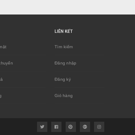
LIÊN KẾT
mật
Tìm kiếm
chuyển
Đăng nhập
rả
Đăng ký
g
Giỏ hàng