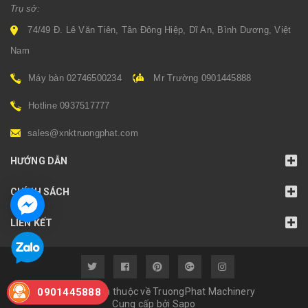
Trụ sở:
74/49 Đ. Lê Văn Tiên, Tân Đông Hiệp, Dĩ An, Bình Dương, Việt
Nam
Máy bàn 02746500234
Mr Trường 0901445888
Hotline 0937517777
sales@xnktruongphat.com
HƯỚNG DẪN
CHÍNH SÁCH
LIÊN KẾT
© Bản quyền thuộc về TruongPhat Machinery
0901445888
Cung cấp bởi
Sapo