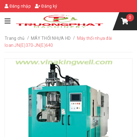
Đăng nhập
Đăng ký
0
/
/
Trang chủ
MÁY THỔI NHỰA HD
Máy thổi nhựa đài
loan JN(E)370-JN(E)640