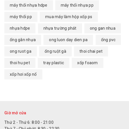
máy thổi nhựa hdpe
máy thổi nhựa pp
máy thổi pp
mua máy làm hộp xốp ps
nhựa hdpe
nhựa trường phát
ong gan nhua
ống gân nhựa
ong luon day dien pa
ống pvc
ong ruot ga
ống ruột gà
thoi chai pet
thoi hu pet
tray plastic
xốp foaom
xốp hơi xốp nổ
Giờ mở cửa
Thứ 2 - Thứ 6: 8:00 - 21:00
Thứ 7 - Chủ nhật: 8:30 - 22:30