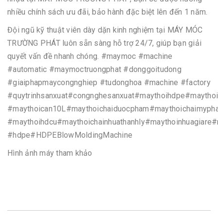
nhiều chính sách ưu đãi, bảo hành đặc biệt lên đến 1 năm.
Đội ngũ kỹ thuật viên dày dặn kinh nghiệm tại MÁY MÓC
TRƯỜNG PHÁT luôn sẵn sàng hỗ trợ 24/7, giúp bạn giải
quyết vấn đề nhanh chóng. #maymoc #machine
#automatic #maymoctruongphat #donggoitudong
#giaiphapmaycongnghiep #tudonghoa #machine #factory
#quytrinhsanxuat#congnghesanxuat#maythoihdpe#maytho
#maythoican10L#maythoichaiduocpham#maythoichaimyph
#maythoihdcu#maythoichainhuathanhly#maythoinhuagiare#
#hdpe#HDPEBlowMoldingMachine
Hình ảnh máy tham khảo