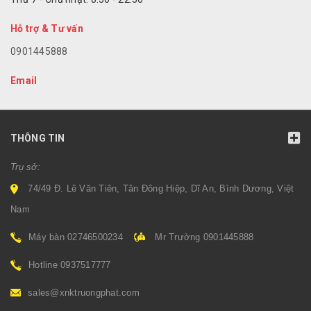
Hỗ trợ & Tư vấn
0901445888
Email
THÔNG TIN
Trụ sở:
74/49 Đ. Lê Văn Tiên, Tân Đông Hiệp, Dĩ An, Bình Dương, Việt
Nam
Máy bàn 02746500234
Mr Trường 0901445888
Hotline 0937517777
sales@xnktruongphat.com