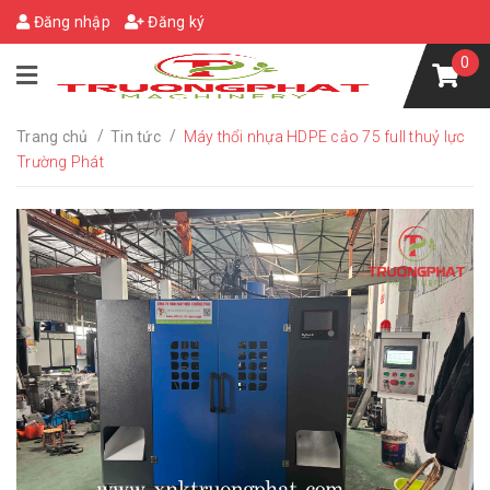
Đăng nhập
Đăng ký
0
/
/
Trang chủ
Tin tức
Máy thổi nhựa HDPE cảo 75 full thuỷ lực
Trường Phát