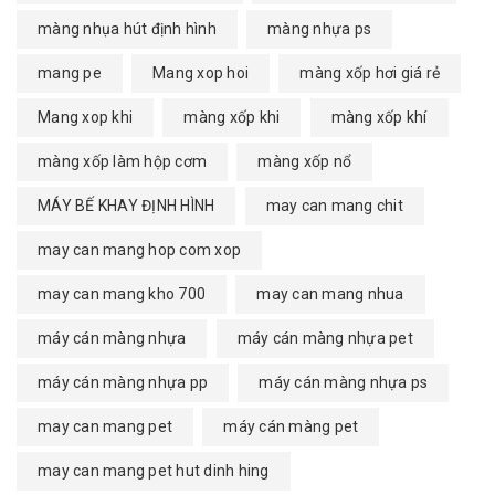
màng nhụa hút định hình
màng nhựa ps
mang pe
Mang xop hoi
màng xốp hơi giá rẻ
Mang xop khi
màng xốp khi
màng xốp khí
màng xốp làm hộp cơm
màng xốp nổ
MÁY BẾ KHAY ĐỊNH HÌNH
may can mang chit
may can mang hop com xop
may can mang kho 700
may can mang nhua
máy cán màng nhựa
máy cán màng nhựa pet
máy cán màng nhựa pp
máy cán màng nhựa ps
may can mang pet
máy cán màng pet
may can mang pet hut dinh hing