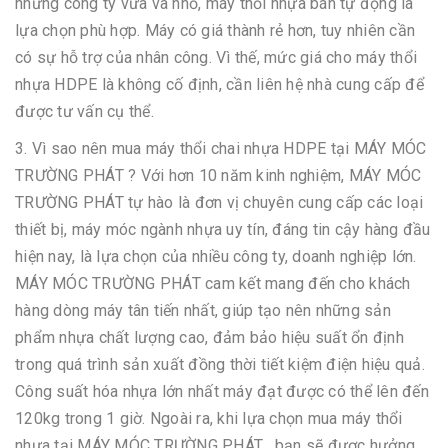
những công ty vừa và nhỏ, máy thổi nhựa bán tự động là
lựa chọn phù hợp. Máy có giá thành rẻ hơn, tuy nhiên cần
có sự hỗ trợ của nhân công. Vì thế, mức giá cho máy thổi
nhựa HDPE là không cố định, cần liên hệ nhà cung cấp để
được tư vấn cụ thể.
3. Vì sao nên mua máy thổi chai nhựa HDPE tại MÁY MÓC
TRƯỜNG PHÁT ? Với hơn 10 năm kinh nghiệm, MÁY MÓC
TRƯỜNG PHÁT tự hào là đơn vị chuyên cung cấp các loại
thiết bị, máy móc ngành nhựa uy tín, đáng tin cậy hàng đầu
hiện nay, là lựa chọn của nhiều công ty, doanh nghiệp lớn.
MÁY MÓC TRƯỜNG PHÁT cam kết mang đến cho khách
hàng dòng máy tân tiến nhất, giúp tạo nên những sản
phẩm nhựa chất lượng cao, đảm bảo hiệu suất ổn định
trong quá trình sản xuất đồng thời tiết kiệm điện hiệu quả.
Công suất hóa nhựa lớn nhất máy đạt được có thể lên đến
120kg trong 1 giờ. Ngoài ra, khi lựa chọn mua máy thổi
nhựa tại MÁY MÓC TRƯỜNG PHÁT , bạn sẽ được hưởng