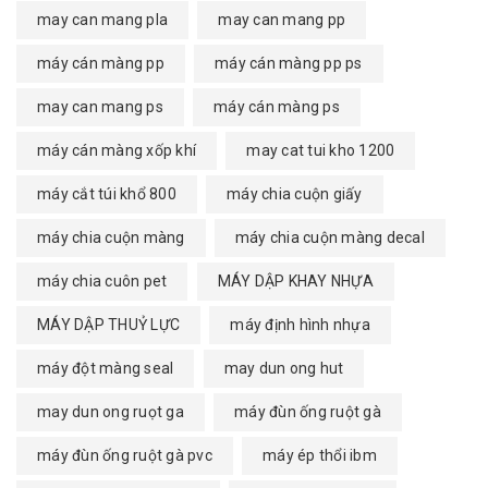
may can mang pla
may can mang pp
máy cán màng pp
máy cán màng pp ps
may can mang ps
máy cán màng ps
máy cán màng xốp khí
may cat tui kho 1200
máy cắt túi khổ 800
máy chia cuộn giấy
máy chia cuộn màng
máy chia cuộn màng decal
máy chia cuôn pet
MÁY DẬP KHAY NHỰA
MÁY DẬP THUỶ LỰC
máy định hình nhựa
máy đột màng seal
may dun ong hut
may dun ong ruọt ga
máy đùn ống ruột gà
máy đùn ống ruột gà pvc
máy ép thổi ibm