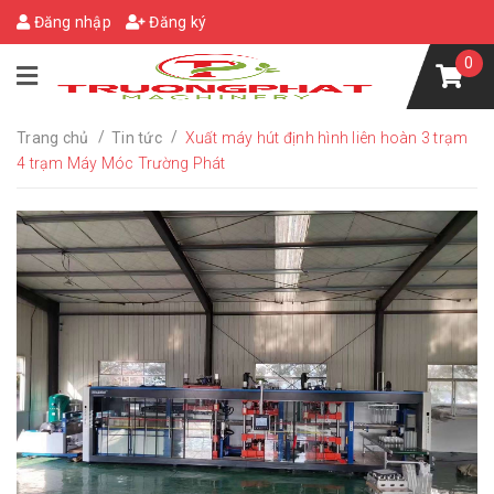
Đăng nhập
Đăng ký
0
/
/
Trang chủ
Tin tức
Xuất máy hút định hình liên hoàn 3 trạm
4 trạm Máy Móc Trường Phát