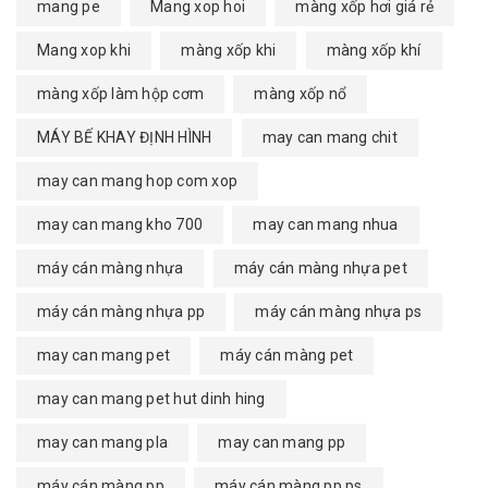
mang pe
Mang xop hoi
màng xốp hơi giá rẻ
Mang xop khi
màng xốp khi
màng xốp khí
màng xốp làm hộp cơm
màng xốp nổ
MÁY BẾ KHAY ĐỊNH HÌNH
may can mang chit
may can mang hop com xop
may can mang kho 700
may can mang nhua
máy cán màng nhựa
máy cán màng nhựa pet
máy cán màng nhựa pp
máy cán màng nhựa ps
may can mang pet
máy cán màng pet
may can mang pet hut dinh hing
may can mang pla
may can mang pp
máy cán màng pp
máy cán màng pp ps