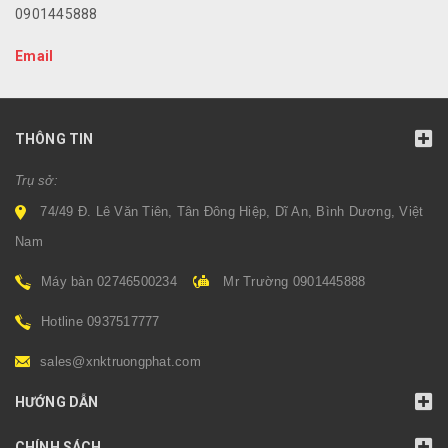
0901445888
Email
THÔNG TIN
Trụ sở:
74/49 Đ. Lê Văn Tiên, Tân Đông Hiệp, Dĩ An, Bình Dương, Việt
Nam
Máy bàn 02746500234
Mr Trường 0901445888
Hotline 0937517777
sales@xnktruongphat.com
HƯỚNG DẪN
CHÍNH SÁCH