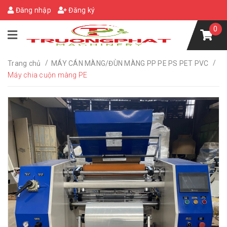
Đăng nhập
Đăng ký
0
/
/
Trang chủ
MÁY CÁN MÀNG/ĐÙN MÀNG PP PE PS PET PVC
Máy chia cuộn màng PE