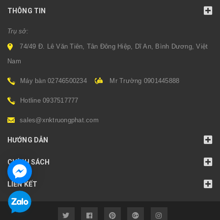
THÔNG TIN
Trụ sở:
74/49 Đ. Lê Văn Tiên, Tân Đông Hiệp, Dĩ An, Bình Dương, Việt
Nam
Máy bàn 02746500234
Mr Trường 0901445888
Hotline 0937517777
sales@xnktruongphat.com
HƯỚNG DẪN
CHÍNH SÁCH
LIÊN KẾT