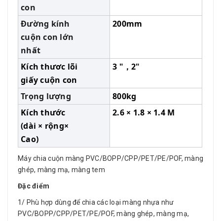
con
Đường kính
200mm
cuộn con lớn
nhất
Kích thươc lõi
3 "，2"
giấy cuộn con
Trọng lượng
800kg
Kích thước
2.6 × 1.8 × 1.4 M
(dài × rộng×
Cao)
Máy chia cuộn màng PVC/BOPP/CPP/PET/PE/POF, màng
ghép, màng mạ, màng tem
Đặc điểm
1/ Phù hợp dùng để chia các loại màng nhựa như
PVC/BOPP/CPP/PET/PE/POF, màng ghép, màng mạ,