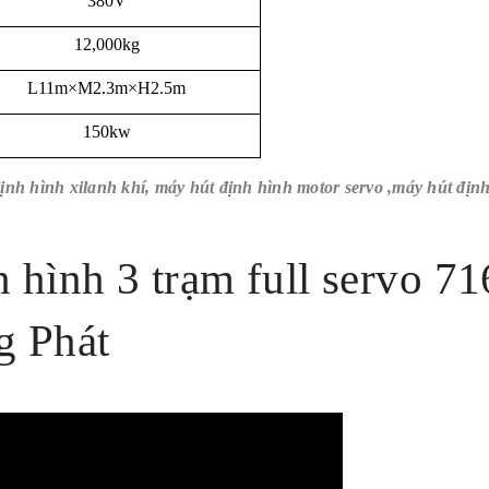
12,000kg
L11m×M2.3m×H2.5m
150kw
h hình xilanh khí, máy hút định hình motor servo ,máy hút định
h hình 3 trạm full servo 7
g Phát