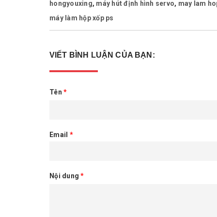
hongyouxing
,
máy hút định hình servo
,
may lam ho
máy làm hộp xốp ps
VIẾT BÌNH LUẬN CỦA BẠN:
Tên
*
Email
*
Nội dung
*