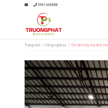
0901445888
/
/
Trang chủ
Công nghệ sx
Chi tiết máy hút định hì