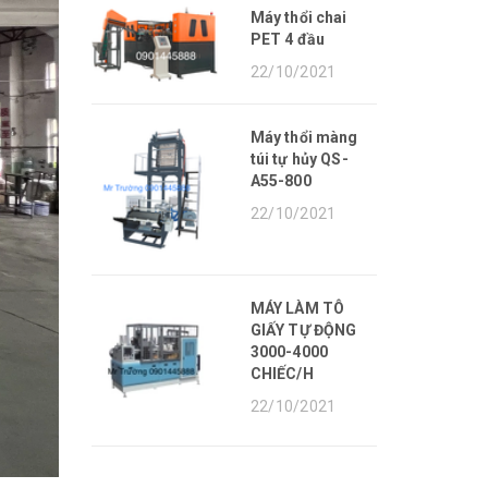
Máy thổi chai
PET 4 đầu
22/10/2021
Máy thổi màng
túi tự hủy QS-
A55-800
22/10/2021
MÁY LÀM TÔ
GIẤY TỰ ĐỘNG
3000-4000
CHIẾC/H
22/10/2021