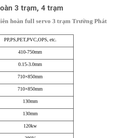
hoàn 3 trạm, 4 trạm
iên hoàn full servo 3 trạm Trường Phát
PP,PS,PET,PVC,OPS, etc.
410-750mm
0.15-3.0mm
710×850mm
710×850mm
130mm
130mm
120kw
380V