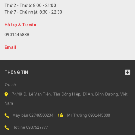
Thứ 2 - Thứ 6: 8:00 - 21:00
Thứ 7 - Chủ nhật: 8:30 - 22:30
Hỗ trợ & Tư vấn
0901445888
Email
THÔNG TIN
Trụ sở:
74/49 Đ. Lê Văn Tiên, Tân Đông Hiệp, Dĩ An, Bình Dương, Việt
Nam
Máy bàn 02746500234
Mr Trường 0901445888
Hotline 0937517777