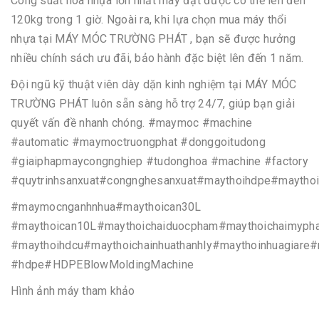
Công suất hóa nhựa lớn nhất máy đạt được có thể lên đến
120kg trong 1 giờ. Ngoài ra, khi lựa chọn mua máy thổi
nhựa tại MÁY MÓC TRƯỜNG PHÁT , bạn sẽ được hưởng
nhiều chính sách ưu đãi, bảo hành đặc biệt lên đến 1 năm.
Đội ngũ kỹ thuật viên dày dặn kinh nghiệm tại MÁY MÓC
TRƯỜNG PHÁT luôn sẵn sàng hỗ trợ 24/7, giúp bạn giải
quyết vấn đề nhanh chóng. #maymoc #machine
#automatic #maymoctruongphat #donggoitudong
#giaiphapmaycongnghiep #tudonghoa #machine #factory
#quytrinhsanxuat#congnghesanxuat#maythoihdpe#maythoi
#maymocnganhnhua#maythoican30L
#maythoican10L#maythoichaiduocpham#maythoichaimyph
#maythoihdcu#maythoichainhuathanhly#maythoinhuagiare#
#hdpe#HDPEBlowMoldingMachine
Hình ảnh máy tham khảo