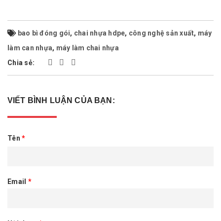
bao bì đóng gói
,
chai nhựa hdpe
,
công nghệ sản xuất
,
máy
làm can nhựa
,
máy làm chai nhựa
Chia sẻ:
VIẾT BÌNH LUẬN CỦA BẠN:
Tên
*
Email
*