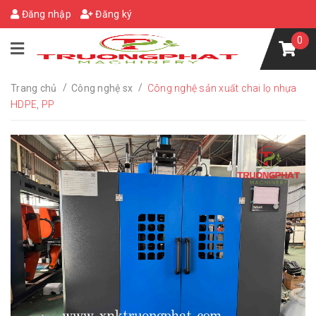
Đăng nhập
Đăng ký
0
/
/
Trang chủ
Công nghệ sx
Công nghệ sản xuất chai lọ nhựa
HDPE, PP