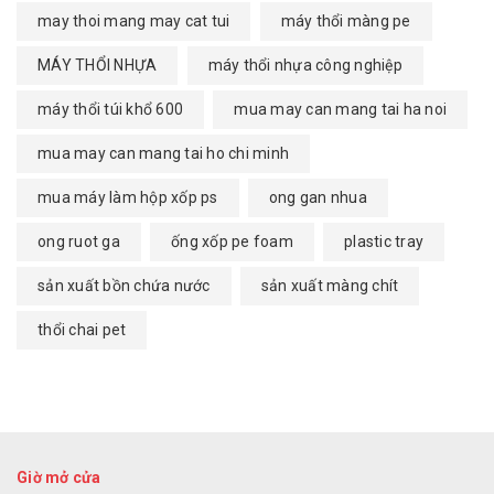
may thoi mang may cat tui
máy thổi màng pe
MÁY THỔI NHỰA
máy thổi nhựa công nghiệp
máy thổi túi khổ 600
mua may can mang tai ha noi
mua may can mang tai ho chi minh
mua máy làm hộp xốp ps
ong gan nhua
ong ruot ga
ống xốp pe foam
plastic tray
sản xuất bồn chứa nước
sản xuất màng chít
thổi chai pet
Giờ mở cửa