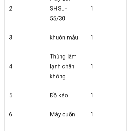
2
SHSJ-
1
55/30
3
khuôn mẫu
1
Thùng làm
4
lạnh chân
1
không
5
Đồ kéo
1
6
Máy cuốn
1