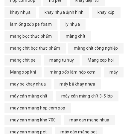
hộp cơm xốp
hũ pet
khay điện tử
khay nhựa
khay nhựa định hình
khay xốp
làm ống xốp pe foam
ly nhựa
màng bọc thực phẩm
màng chít
màng chít bọc thực phẩm
màng chít công nghiệp
màng chít pe
mang tu huy
Mang xop hoi
Mang xop khi
màng xốp làm hộp cơm
máy
may be khay nhua
máy bế khay nhựa
máy cán màng chít
máy cán màng chít 3-5 lớp
may can mang hop com xop
may can mang kho 700
may can mang nhua
may can mang pet
máy cán màng pet