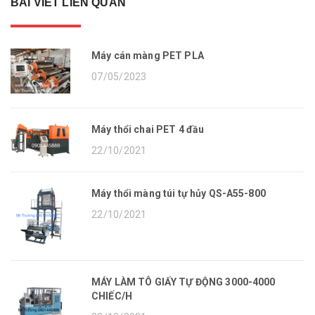
BÀI VIẾT LIÊN QUAN
Máy cán màng PET PLA
07/05/2023
Máy thổi chai PET 4 đầu
22/10/2021
Máy thổi màng túi tự hủy QS-A55-800
22/10/2021
MÁY LÀM TÔ GIẤY TỰ ĐỘNG 3000-4000
CHIẾC/H