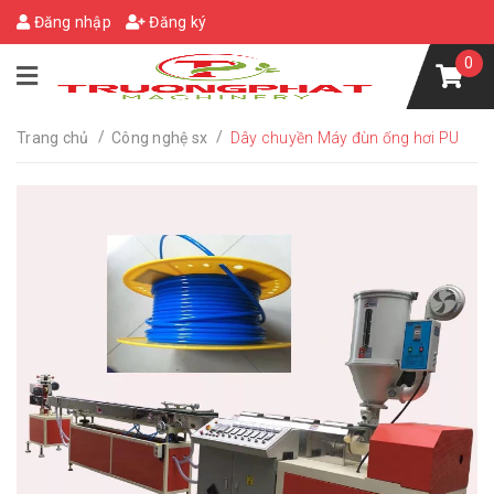
Đăng nhập
Đăng ký
0
/
/
Trang chủ
Công nghệ sx
Dây chuyền Máy đùn ống hơi PU