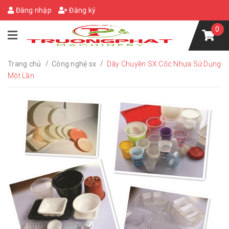
Đăng nhập
Đăng ký
0
/
/
Trang chủ
Công nghệ sx
Dây Chuyền SX Cốc Nhựa Sử Dụng
Một Lần