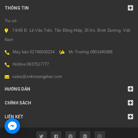
THÔNG TIN
Trụ sở:
74/49 Đ. Lê Văn Tiên, Tân Đông Hiệp, Dĩ An, Bình Dương, Việt
Nam
Máy bàn 02746500234
Mr Trường 0901445888
Hotline 0937517777
sales@xnktruongphat.com
HƯỚNG DẪN
CHÍNH SÁCH
LIÊN KẾT