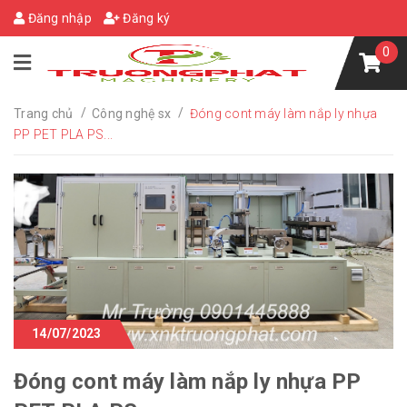
Đăng nhập
Đăng ký
0
/
/
Trang chủ
Công nghệ sx
Đóng cont máy làm nắp ly nhựa
PP PET PLA PS...
14/07/2023
Đóng cont máy làm nắp ly nhựa PP