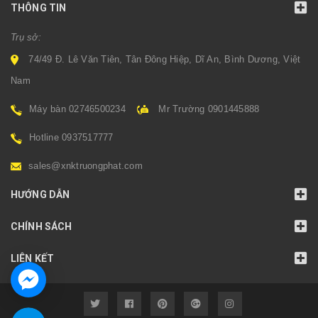
THÔNG TIN
Trụ sở:
74/49 Đ. Lê Văn Tiên, Tân Đông Hiệp, Dĩ An, Bình Dương, Việt
Nam
Máy bàn 02746500234
Mr Trường 0901445888
Hotline 0937517777
sales@xnktruongphat.com
HƯỚNG DẪN
CHÍNH SÁCH
LIÊN KẾT