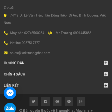
Trụ sở:
74/49 Đ. Lê Văn Tiên, Tân Đông Hiệp, Dĩ An, Bình Dương, Việt
Nam
Máy bàn 02746500234
Mr Trường 0901445888
Hotline 0937517777
sales@xnktruongphat.com
HƯỚNG DẪN
CHÍNH SÁCH
LIÊN KẾT
© Bản quyền thuộc về TruongPhat Machinery