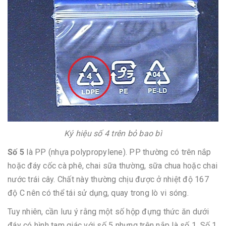
Ký hiệu số 4 trên bỏ bao bì
Số 5
là PP (nhựa polypropylene). PP thường có trên nắp
hoặc đáy cốc cà phê, chai sữa thường, sữa chua hoặc chai
nước trái cây. Chất này thường chịu được ở nhiệt độ 167
độ C nên có thể tái sử dụng, quay trong lò vi sóng.
Tuy nhiên, cần lưu ý rằng một số hộp đựng thức ăn dưới
đáy có hình tam giác với số 5 nhưng trên nắp là số 1. Số 1