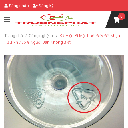
Đăng nhập
Đăng ký
0
/
/
Trang chủ
Công nghệ sx
Ký Hiệu Bí Mật Dưới Đáy Đồ Nhựa
Hầu Như 95% Người Dân Không Biết