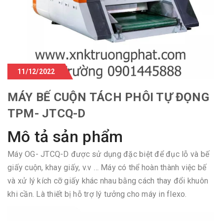
11/12/2022
MÁY BẾ CUỘN TÁCH PHÔI TỰ ĐỌNG
TPM- JTCQ-D
Mô tả sản phẩm
Máy OG- JTCQ-D được sử dụng đặc biệt để đục lỗ và bế
giấy cuộn, khay giấy, v.v … Máy có thể hoàn thành việc bế
và xử lý kích cỡ giấy khác nhau bằng cách thay đổi khuôn
khi cần. Là thiết bị hỗ trợ lý tưởng cho máy in flexo.