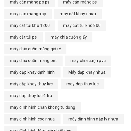
máy cán màng pp ps
máy cán màng ps
may can mang xop
máy cắt khay nhựa
may cat tui kho 1200
máy cắt túi khổ 800
máy cắt túi pe
máy chia cuộn giấy
máy chia cuộn màng giá rẻ
máy chia cuộn màng pet
máy chia cuộn pvc
máy dập khay định hình
Máy dập khay nhựa
máy dập khay thuỷ lực
may dap thuy luc
may dap thuy luc 4 tru
may dinh hinh chan khong tu dong
may dinh hinh coc nhua
máy định hình nắp ly nhựa
máy định hình tấm giải nhiệt pvc