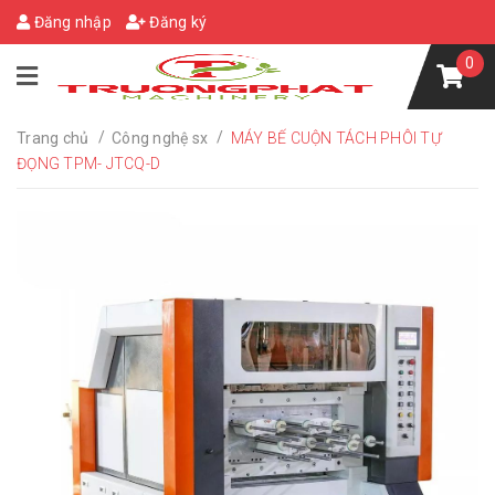
Đăng nhập
Đăng ký
0
/
/
Trang chủ
Công nghệ sx
MÁY BẾ CUỘN TÁCH PHÔI TỰ
ĐỌNG TPM- JTCQ-D