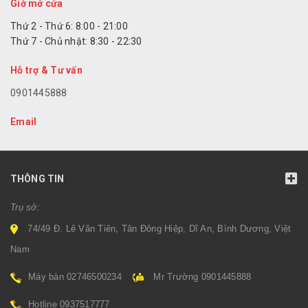
Giờ mở cửa
Thứ 2 - Thứ 6: 8:00 - 21:00
Thứ 7 - Chủ nhật: 8:30 - 22:30
Hỗ trợ & Tư vấn
0901445888
Email
THÔNG TIN
Trụ sở:
74/49 Đ. Lê Văn Tiên, Tân Đông Hiệp, Dĩ An, Bình Dương, Việt
Nam
Máy bàn 02746500234
Mr Trường 0901445888
Hotline 0937517777