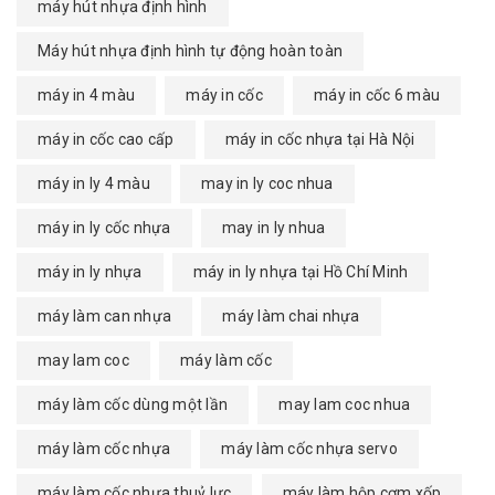
máy hút nhựa định hình
Máy hút nhựa định hình tự động hoàn toàn
máy in 4 màu
máy in cốc
máy in cốc 6 màu
máy in cốc cao cấp
máy in cốc nhựa tại Hà Nội
máy in ly 4 màu
may in ly coc nhua
máy in ly cốc nhựa
may in ly nhua
máy in ly nhựa
máy in ly nhựa tại Hồ Chí Minh
máy làm can nhựa
máy làm chai nhựa
may lam coc
máy làm cốc
máy làm cốc dùng một lần
may lam coc nhua
máy làm cốc nhựa
máy làm cốc nhựa servo
máy làm cốc nhựa thuỷ lực
máy làm hộp cơm xốp