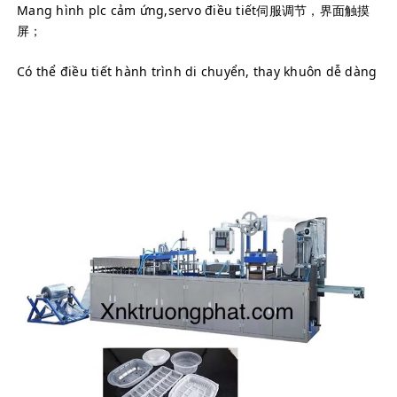
Mang hình plc cảm ứng,servo điều tiết伺服调节，界面触摸
屏；
Có thể điều tiết hành trình di chuyển, thay khuôn dễ dàng