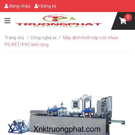
Đăng nhập
Đăng ký
0
/
/
Trang chủ
Công nghệ sx
Máy định hình nắp cốc nhựa
PS/PET/PVC khổ rộng