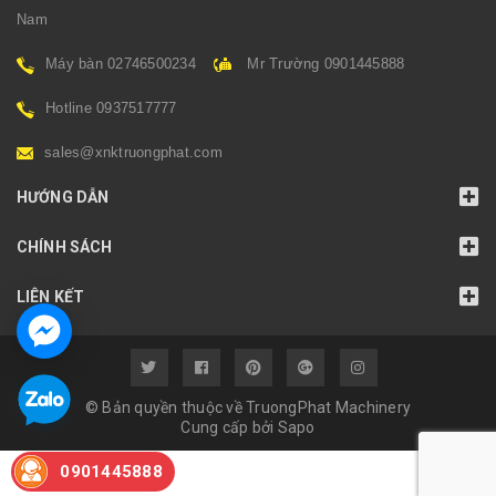
Nam
Máy bàn 02746500234
Mr Trường 0901445888
Hotline 0937517777
sales@xnktruongphat.com
HƯỚNG DẪN
CHÍNH SÁCH
LIÊN KẾT
© Bản quyền thuộc về TruongPhat Machinery
Cung cấp bởi
Sapo
0901445888