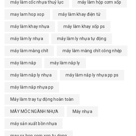
máy làm cốc nhựa thuỷ lực
máy làm hộp cơm xốp
may lam hop xop
máy làm khay điện tử
máy làm khay nhựa
máy làm khay xốp ps
máy làm ly nhựa
máy làm ly nhựa tự động
máy làm màng chít
máy làm màng chít công nhệp
máy làm nắp
máy làm nắp ly
máy làm nắp ly nhựa
máy làm nắp ly nhựa pp ps
máy làm nắp nhựa pp
Máy làm tray tự động hoàn toàn
MÁY MÓC NGÀNH NHỰA
Máy nhựa
máy sản xuất bồn nhựa
may sx hop com xop tu dong