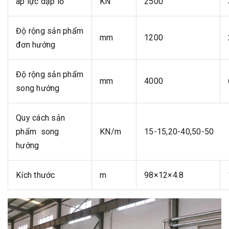
áp lực dập lỗ
KN
2500
Độ rộng sản phẩm
mm
1200
đơn hướng
Độ rộng sản phẩm
mm
4000
song hướng
Quy cách sản
phẩm song
KN/m
15-15,20-40,50-50
hướng
Kích thước
m
98×12×4.8