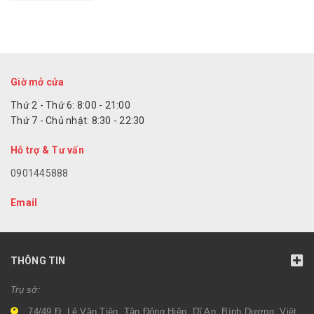
Giờ mở cửa
Thứ 2 - Thứ 6: 8:00 - 21:00
Thứ 7 - Chủ nhật: 8:30 - 22:30
Hỗ trợ & Tư vấn
0901445888
Email
THÔNG TIN
Trụ sở:
74/49 Đ. Lê Văn Tiên, Tân Đông Hiệp, Dĩ An, Bình Dương, Việt