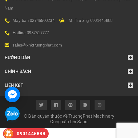
Nam
Máy bàn 02746500234
Mr Trường 0901445888
Hotline 0937517777
sales@xnktruongphat.com
HƯỚNG DẪN
CHÍNH SÁCH
LIÊN KẾT
© Bản quyền thuộc về TruongPhat Machinery
Cung cấp bởi
Sapo
0901445888