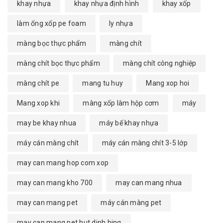
khay nhựa
khay nhựa định hình
khay xốp
làm ống xốp pe foam
ly nhựa
màng bọc thực phẩm
màng chít
màng chít bọc thực phẩm
màng chít công nghiệp
màng chít pe
mang tu huy
Mang xop hoi
Mang xop khi
màng xốp làm hộp cơm
máy
may be khay nhua
máy bế khay nhựa
máy cán màng chít
máy cán màng chít 3-5 lớp
may can mang hop com xop
may can mang kho 700
may can mang nhua
may can mang pet
máy cán màng pet
may can mang pet hut dinh hing