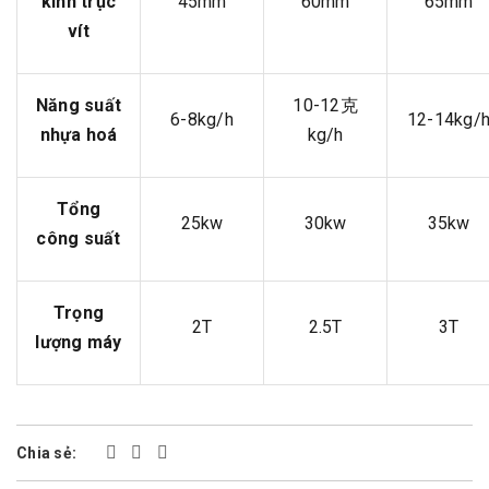
kính trục
45mm
60mm
65mm
vít
Năng suất
10-12克
6-8kg/h
12-14kg/
nhựa hoá
kg/h
Tổng
25kw
30kw
35kw
công suất
Trọng
2T
2.5T
3T
lượng máy
Chia sẻ: