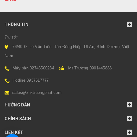
THÔNG TIN
Trụ sở:
74/49 Đ. Lê Văn Tiên, Tân Đông Hiệp, Dĩ An, Bình Dương, Việt
Nam
Máy bàn 02746500234
Mr Trường 0901445888
Hotline 0937517777
sales@xnktruongphat.com
HƯỚNG DẪN
CHÍNH SÁCH
LIÊN KẾT