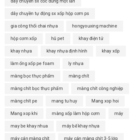
dây chuyền sx cốc dùng một lần
dây chuyền tự động sx xốp hộp cơm ps
gia công thổi chai nhựa
hongyouxing machine
hộp cơm xốp
hũ pet
khay điện tử
khay nhựa
khay nhựa định hình
khay xốp
làm ống xốp pe foam
ly nhựa
màng bọc thực phẩm
màng chít
màng chít bọc thực phẩm
màng chít công nghiệp
màng chít pe
mang tu huy
Mang xop hoi
Mang xop khi
màng xốp làm hộp cơm
máy
may be khay nhua
máy bế khay nhựa
máy cán màng chít
máy cán màng chít 3-5 lớp