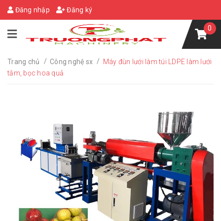
Đăng nhập
Đăng ký
0
/
/
Trang chủ
Công nghệ sx
Máy đùn lưới làm túi LDPE làm lưới
tắm, bọc hoa quả