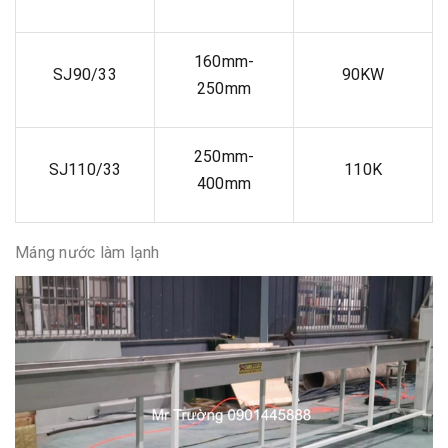
160mm-
SJ90/33
90KW
250mm
250mm-
SJ110/33
110K
400mm
Máng nước làm lạnh