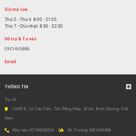
Giờ mở cửa
Thứ 2 - Thứ 6: 8:00 - 21:00
Thứ 7 - Chủ nhật: 8:30 - 22:30
Hỗ trợ & Tư vấn
0901445888
Email
THÔNG TIN
Trụ sở:
74/49 Đ. Lê Văn Tiên, Tân Đông Hiệp, Dĩ An, Bình Dương, Việt
Nam
Máy bàn 02746500234
Mr Trường 0901445888