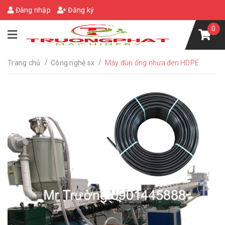
Đăng nhập
Đăng ký
0
/
/
Trang chủ
Công nghệ sx
Máy đùn ống nhựa đen HDPE