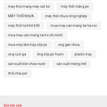
may thoi mang may cat tui
máy thổi màng pe
MÁY THỔI NHỰA
máy thổi nhựa công nghiệp
máy thổi túi khổ 600
mua may can mang tai ha noi
mua may can mang tai ho chi minh
mua máy làm hộp xốp ps
ong gan nhua
ong ruot ga
ống xốp pe foam
plastic tray
sản xuất bồn chứa nước
sản xuất màng chít
thổi chai pet
Giờ mở cửa