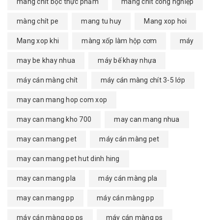
màng chít bọc thực phẩm
màng chít công nghiệp
màng chít pe
mang tu huy
Mang xop hoi
Mang xop khi
màng xốp làm hộp cơm
máy
may be khay nhua
máy bế khay nhựa
máy cán màng chít
máy cán màng chít 3-5 lớp
may can mang hop com xop
may can mang kho 700
may can mang nhua
may can mang pet
máy cán màng pet
may can mang pet hut dinh hing
may can mang pla
máy cán màng pla
may can mang pp
máy cán màng pp
máy cán màng pp ps
máy cán màng ps