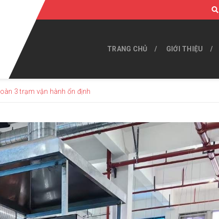
TRANG CHỦ
GIỚI THIỆU
 hoàn 3 trạm vận hành ổn định