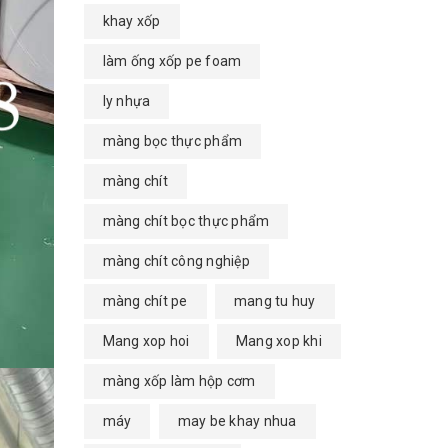
khay xốp
làm ống xốp pe foam
ly nhựa
màng bọc thực phẩm
màng chít
màng chít bọc thực phẩm
màng chít công nghiệp
màng chít pe
mang tu huy
Mang xop hoi
Mang xop khi
màng xốp làm hộp cơm
máy
may be khay nhua