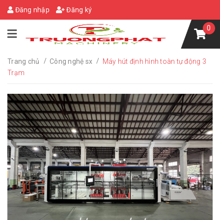
Đăng nhập
Đăng ký
0
/
/
Trang chủ
Công nghệ sx
Máy hút định hình toàn tự động 3
Trạm