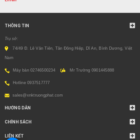
THÔNG TIN
Trụ sở:
74/49 Đ. Lê Văn Tiên, Tân Đông Hiệp, Dĩ An, Bình Dương, Việt
Nam
Máy bàn 02746500234
Mr Trường 0901445888
Hotline 0937517777
sales@xnktruongphat.com
HƯỚNG DẪN
CHÍNH SÁCH
LIÊN KẾT