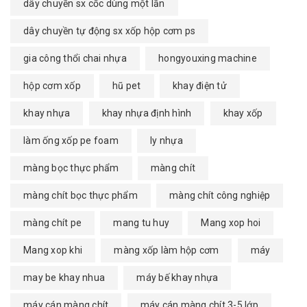
dây chuyền sx cốc dùng một lần
dây chuyền tự động sx xốp hộp cơm ps
gia công thổi chai nhựa
hongyouxing machine
hộp cơm xốp
hũ pet
khay điện tử
khay nhựa
khay nhựa định hình
khay xốp
làm ống xốp pe foam
ly nhựa
màng bọc thực phẩm
màng chít
màng chít bọc thực phẩm
màng chít công nghiệp
màng chít pe
mang tu huy
Mang xop hoi
Mang xop khi
màng xốp làm hộp cơm
máy
may be khay nhua
máy bế khay nhựa
máy cán màng chít
máy cán màng chít 3-5 lớp