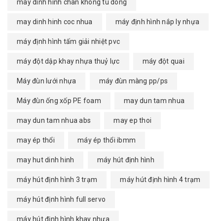
may dinh hinh chan khong tu dong
may dinh hinh coc nhua
máy định hình nắp ly nhựa
máy định hình tấm giải nhiệt pvc
máy đột dập khay nhựa thuỷ lực
máy đột quai
Máy đùn lưới nhựa
máy đùn màng pp/ps
Máy đùn ống xốp PE foam
may dun tam nhua
may dun tam nhua abs
may ep thoi
may ép thổi
máy ép thổi ibmm
may hut dinh hinh
máy hút định hình
máy hút định hình 3 trạm
máy hút định hình 4 trạm
máy hút định hình full servo
máy hút định hình khay nhựa