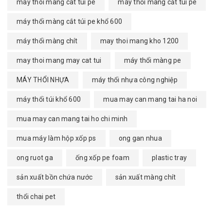
may thoi mang cat tui pe
máy thổi màng cắt túi pe
máy thổi màng cắt túi pe khổ 600
máy thổi màng chít
may thoi mang kho 1200
may thoi mang may cat tui
máy thổi màng pe
MÁY THỔI NHỰA
máy thổi nhựa công nghiệp
máy thổi túi khổ 600
mua may can mang tai ha noi
mua may can mang tai ho chi minh
mua máy làm hộp xốp ps
ong gan nhua
ong ruot ga
ống xốp pe foam
plastic tray
sản xuất bồn chứa nước
sản xuất màng chít
thổi chai pet