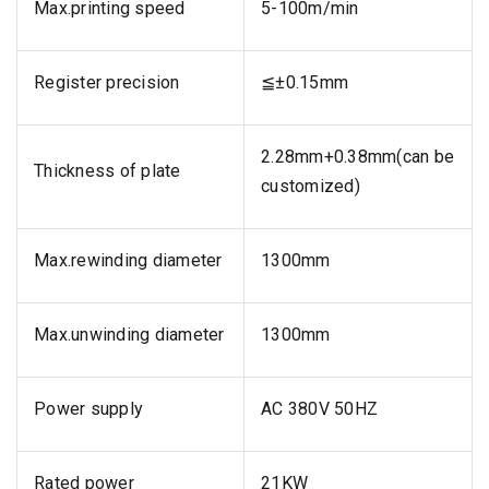
Max.printing speed
5-100m/min
Register precision
≦±0.15mm
2.28mm+0.38mm(can be
Thickness of plate
customized)
Max.rewinding diameter
1300mm
Max.unwinding diameter
1300mm
Power supply
AC 380V 50HZ
Rated power
21KW