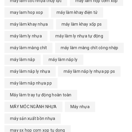
máy làm cốc nhựa thuỷ lực
máy làm hộp cơm xốp
may lam hop xop
máy làm khay điện tử
máy làm khay nhựa
máy làm khay xốp ps
máy làm ly nhựa
máy làm ly nhựa tự động
máy làm màng chít
máy làm màng chít công nhệp
máy làm nắp
máy làm nắp ly
máy làm nắp ly nhựa
máy làm nắp ly nhựa pp ps
máy làm nắp nhựa pp
Máy làm tray tự động hoàn toàn
MÁY MÓC NGÀNH NHỰA
Máy nhựa
máy sản xuất bồn nhựa
may sx hop com xop tu dong