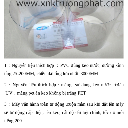
1
：
Nguyên liệu thích hợp
：
PVC dùng keo nước, đường kính
ống 25-200MM, chiều dài ống lớn nhất 3000MM
2
：
Nguyên liệu thích hợp
:
màng sử dụng keo nước
+
đèn
UV
，
màng pet án keo không bị trắng
PET
3
：
Máy vận hành toàn tự động ,cuộn màn sau khi đặt lên máy
sẽ tự động cấp liệu, lên keo, cắt độ dài tuỳ chỉnh, tốc dộ mỗi
tiếng
2
00