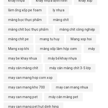
khay nhựa
khay nhựa định hình
khay xốp
làm ống xốp pe foam
ly nhựa
màng bọc thực phẩm
màng chít
màng chít bọc thực phẩm
màng chít công nghiệp
màng chít pe
mang tu huy
Mang xop hoi
Mang xop khi
màng xốp làm hộp cơm
máy
may be khay nhua
máy bế khay nhựa
máy cán màng chít
máy cán màng chít 3-5 lớp
may can mang hop com xop
may can mang kho 700
may can mang nhua
may can mang pet
máy cán màng pet
may can mang pet hut dinh hing