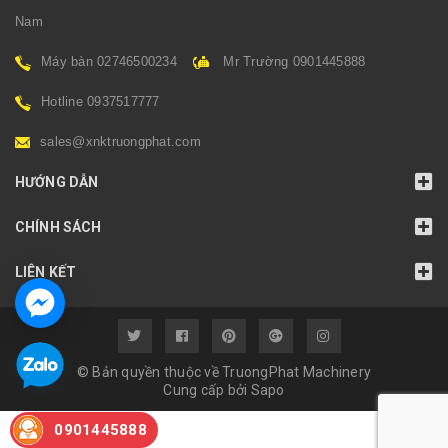
Nam
Máy bàn 02746500234
Mr Trường 0901445888
Hotline 0937517777
sales@xnktruongphat.com
HƯỚNG DẪN
CHÍNH SÁCH
LIÊN KẾT
© Bản quyền thuộc về TruongPhat Machinery
Cung cấp bởi
Sapo
0901445888