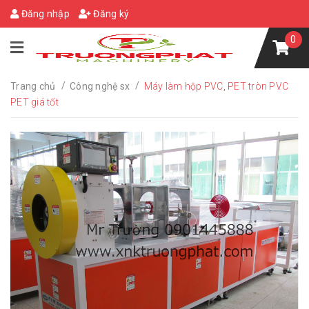
Đăng nhập
Đăng ký
0
/
/
Trang chủ
Công nghệ sx
Máy làm hộp PVC, PET tròn PVC
PET giá tốt