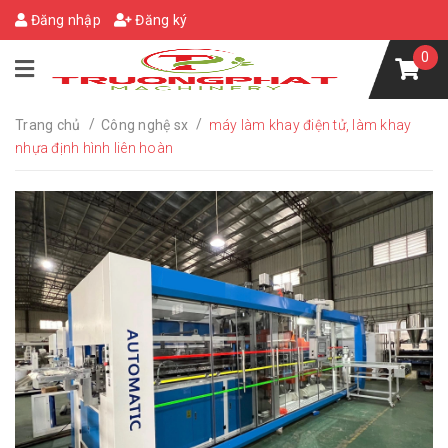
Đăng nhập
Đăng ký
0
/
/
Trang chủ
Công nghệ sx
máy làm khay điện tử, làm khay
nhựa định hình liên hoàn