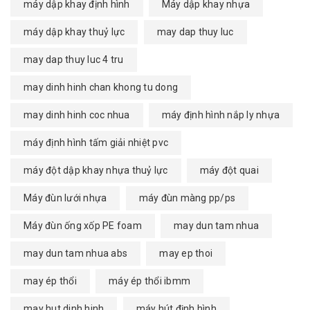
máy dập khay định hình
Máy dập khay nhựa
máy dập khay thuỷ lực
may dap thuy luc
may dap thuy luc 4 tru
may dinh hinh chan khong tu dong
may dinh hinh coc nhua
máy định hình nắp ly nhựa
máy định hình tấm giải nhiệt pvc
máy đột dập khay nhựa thuỷ lực
máy đột quai
Máy đùn lưới nhựa
máy đùn màng pp/ps
Máy đùn ống xốp PE foam
may dun tam nhua
may dun tam nhua abs
may ep thoi
may ép thổi
máy ép thổi ibmm
may hut dinh hinh
máy hút định hình