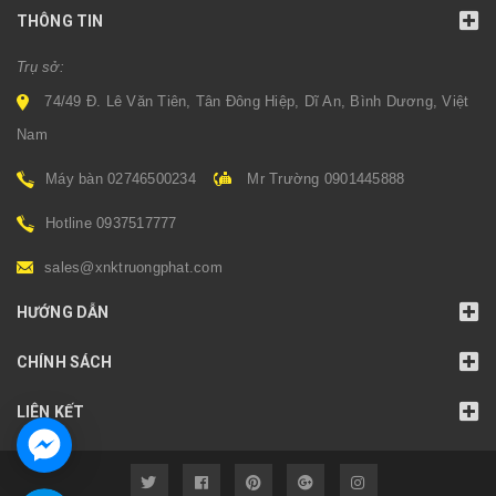
THÔNG TIN
Trụ sở:
74/49 Đ. Lê Văn Tiên, Tân Đông Hiệp, Dĩ An, Bình Dương, Việt
Nam
Máy bàn 02746500234
Mr Trường 0901445888
Hotline 0937517777
sales@xnktruongphat.com
HƯỚNG DẪN
CHÍNH SÁCH
LIÊN KẾT