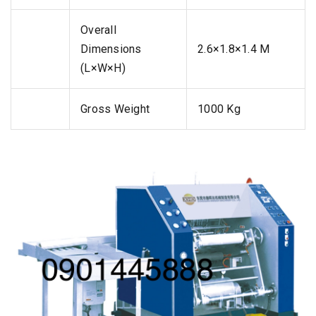
Overall
Dimensions
2.6×1.8×1.4 M
(L×W×H)
Gross Weight
1000 Kg