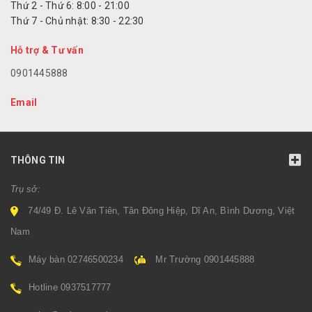
Thứ 2 - Thứ 6: 8:00 - 21:00
Thứ 7 - Chủ nhật: 8:30 - 22:30
Hỗ trợ & Tư vấn
0901445888
Email
THÔNG TIN
Trụ sở:
74/49 Đ. Lê Văn Tiên, Tân Đông Hiệp, Dĩ An, Bình Dương, Việt
Nam
Máy bàn 02746500234
Mr Trường 0901445888
Hotline 0937517777