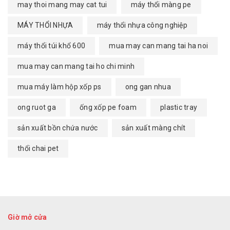
may thoi mang may cat tui
máy thổi màng pe
MÁY THỔI NHỰA
máy thổi nhựa công nghiệp
máy thổi túi khổ 600
mua may can mang tai ha noi
mua may can mang tai ho chi minh
mua máy làm hộp xốp ps
ong gan nhua
ong ruot ga
ống xốp pe foam
plastic tray
sản xuất bồn chứa nước
sản xuất màng chít
thổi chai pet
Giờ mở cửa