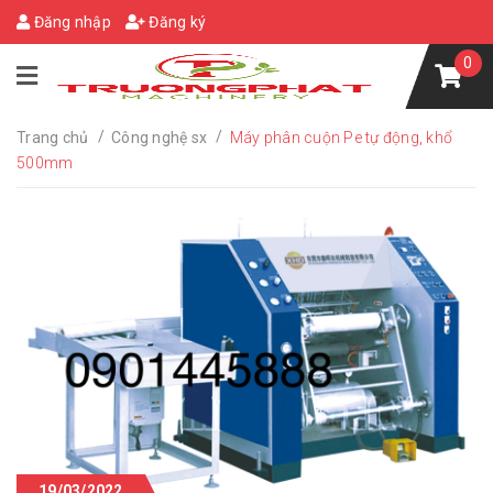
Đăng nhập
Đăng ký
0
/
/
Trang chủ
Công nghệ sx
Máy phân cuộn Pe tự động, khổ
500mm
19/03/2022