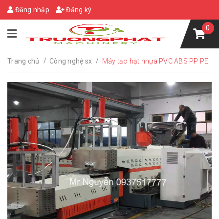
Đăng nhập
Đăng ký
0
/
/
Trang chủ
Công nghệ sx
Máy tạo hạt nhựa PVC ABS PP PE