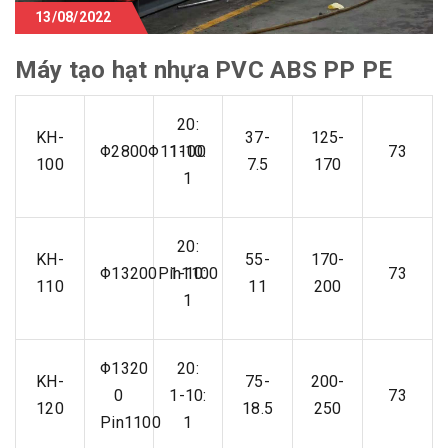
13/08/2022
Máy tạo hạt nhựa PVC ABS PP PE
20:
KH-
37-
125-
Φ2800Φ11100
1-10:
73
100
7.5
170
1
20:
KH-
55-
170-
Φ13200Pin1100
1-10:
73
110
11
200
1
Φ1320
20:
KH-
75-
200-
0
1-10:
73
120
18.5
250
Pin1100
1