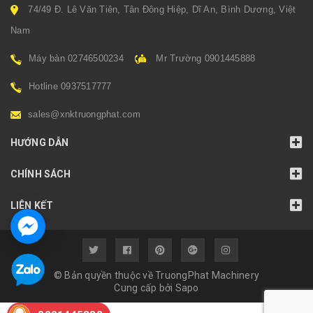
74/49 Đ. Lê Văn Tiên, Tân Đông Hiệp, Dĩ An, Bình Dương, Việt
Nam
Máy bàn 02746500234
Mr Trường 0901445888
Hotline 0937517777
sales@xnktruongphat.com
HƯỚNG DẪN
CHÍNH SÁCH
LIÊN KẾT
© Bản quyền thuộc về TruongPhat Machinery
Cung cấp bởi
Sapo