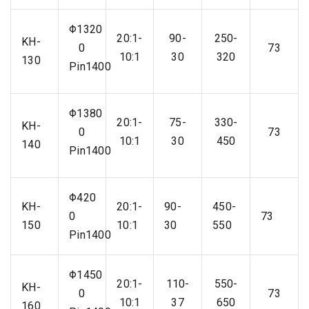
Φ1320
20:1-
90-
250-
KH-
0
73
10:1
30
320
130
Pin1400
Φ1380
20:1-
75-
330-
KH-
0
73
10:1
30
450
140
Pin1400
Φ420
KH-
20:1-
90-
450-
0
73
150
10:1
30
550
Pin1400
Φ1450
20:1-
110-
550-
KH-
0
73
10:1
37
650
160