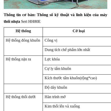
Thông tin cơ bản:
T
hông số kỹ thuật và linh kiện của máy
thổi nhựa
Seri
HH80E
Hệ thống
Cỡ loại
Hệ thống đóng khuôn
Công vị
Dung tích chế phẩm lớn nhất
Hệ thống nặn ra
Lực khóa
Cự ly tấm khuôn
Kích thước tấm khuôn(rộng*cao)
Đ
ộ
dày khuôn
Hệ thống thổi dưới
Hàn trình mở
Kim thổi lên và xuống