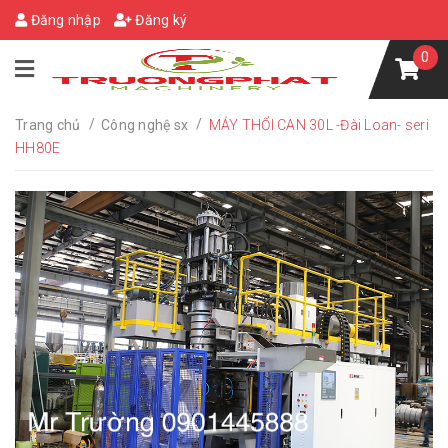
Đăng nhập
Đăng ký
0
/
/
Trang chủ
Công nghệ sx
MÁY THỔI CAN 30L -Đài Loan- seri
HH80E