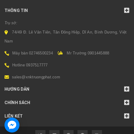
THÔNG TIN
Trụ sở:
74/49 Đ. Lê Văn Tiên, Tân Đông Hiệp, Dĩ An, Bình Dương, Việt
Nam
Máy bàn 02746500234
Mr Trường 0901445888
Hotline 0937517777
sales@xnktruongphat.com
HƯỚNG DẪN
CHÍNH SÁCH
LIÊN KẾT