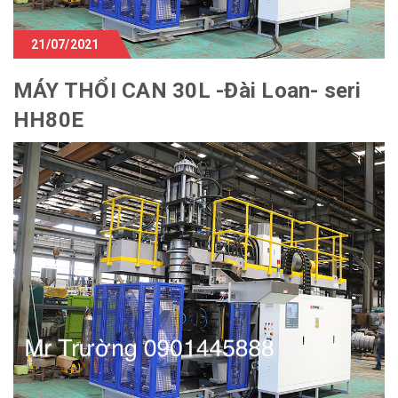
21/07/2021
MÁY THỔI CAN 30L -Đài Loan- seri
HH80E