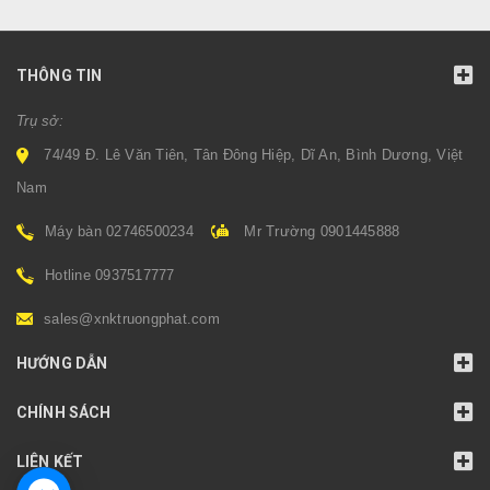
THÔNG TIN
Trụ sở:
74/49 Đ. Lê Văn Tiên, Tân Đông Hiệp, Dĩ An, Bình Dương, Việt
Nam
Máy bàn 02746500234
Mr Trường 0901445888
Hotline 0937517777
sales@xnktruongphat.com
HƯỚNG DẪN
CHÍNH SÁCH
LIÊN KẾT