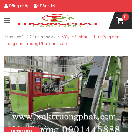
Đăng nhập
Đăng ký
0
/
/
Trang chủ
Công nghệ sx
Máy thổi chai PET tự động sản
lượng cao Trường Phát cung cấp
10/05/2023