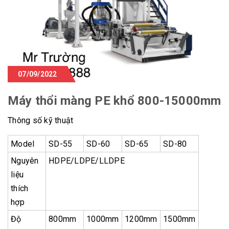
07/09/2022
Máy thổi màng PE khổ 800-15000mm
Thông số kỹ thuật
Model
SD-55
SD-60
SD-65
SD-80
Nguyên
HDPE/LDPE/LLDPE
liệu
thích
hợp
Độ
800mm
1000mm
1200mm
1500mm