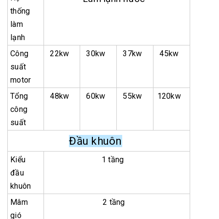
thống
làm
lạnh
Công
22kw
30kw
37kw
45kw
suất
motor
Tổng
48kw
60kw
55kw
120kw
công
suất
Đầu khuôn
Kiểu
1 tầng
đầu
khuôn
Mâm
2 tầng
gió