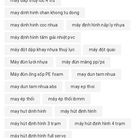
may dap thuy luc 4 tru
may dinh hinh chan khong tu dong
may dinh hinh coc nhua
máy định hình nắp ly nhựa
máy định hình tấm giải nhiệt pvc
máy đột dập khay nhựa thuỷ lực
máy đột quai
Máy đùn lưới nhựa
máy đùn màng pp/ps
Máy đùn ống xốp PE foam
may dun tam nhua
may dun tam nhua abs
may ep thoi
may ép thổi
máy ép thổi ibmm
may hut dinh hinh
máy hút định hình
máy hút định hình 3 trạm
máy hút định hình 4 trạm
máy hút định hình full servo