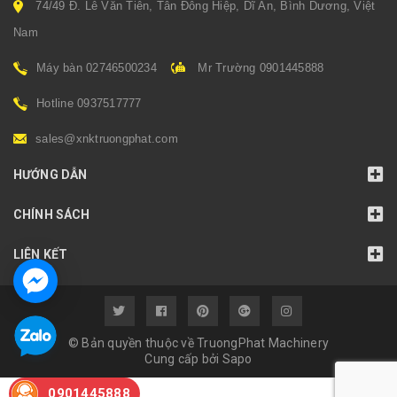
74/49 Đ. Lê Văn Tiên, Tân Đông Hiệp, Dĩ An, Bình Dương, Việt
Nam
Máy bàn 02746500234
Mr Trường 0901445888
Hotline 0937517777
sales@xnktruongphat.com
HƯỚNG DẪN
CHÍNH SÁCH
LIÊN KẾT
© Bản quyền thuộc về TruongPhat Machinery
Cung cấp bởi
Sapo
0901445888