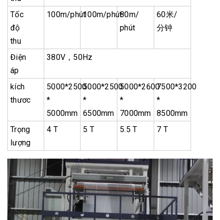
Tốc
100m/phút
100m/phút
80m/
60米/
độ
phút
分钟
thu
Điện
380V，50Hz
áp
kích
5000*2500
5000*2500
5000*2600
7500*3200
thươc
*
*
*
*
5000mm
6500mm
7000mm
8500mm
Trọng
4 T
5 T
5.5 T
7 T
lượng