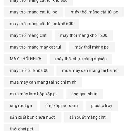
máy thổi màng cắt túi khổ 800
may thoi mang cat tui pe
máy thổi màng cắt túi pe
máy thổi màng cắt túi pe khổ 600
máy thổi màng chít
may thoi mang kho 1200
may thoi mang may cat tui
máy thổi màng pe
MÁY THỔI NHỰA
máy thổi nhựa công nghiệp
máy thổi túi khổ 600
mua may can mang tai ha noi
mua may can mang tai ho chi minh
mua máy làm hộp xốp ps
ong gan nhua
ong ruot ga
ống xốp pe foam
plastic tray
sản xuất bồn chứa nước
sản xuất màng chít
thổi chai pet