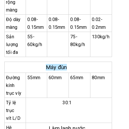
rộng
màng
Độ dày
0.08-
0.08-
0.08-
0.02-
màng
0.15mm
0.15mm
0.15mm
0.2mm
Sản
55-
75-
130kg/h
lượng
60kg/h
80kg/h
tối đa
Máy đùn
Đường
55mm
60mm
65mm
80mm
kính
trục víy
Tỷ lệ
30:1
trục
vít L/D
Hệ
Làm lạnh nước